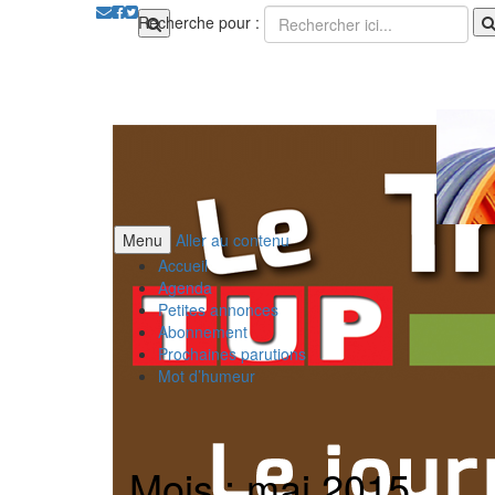
Recherche pour :
Menu
Aller au contenu
Accueil
Agenda
Petites annonces
Abonnement
Prochaines parutions
Mot d’humeur
Mois : mai 2015