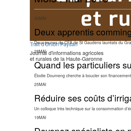
30
MAI
Deux apprentis commin
Deux jeunes du CFA de St Gaudens lauréats du Gran
Trait d'Union Paysan
28
MAI
Journal d'informations agricoles
et rurales de la Haute-Garonne
Quand les particuliers s
Élodie Doumeng cherche à boucler son financemen
25
MAI
Réduire ses coûts d’irrig
Un colloque très technique sur la consommation d’é
19
MAI
Devenez spécialiste en p