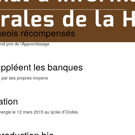
geois récompensés
d prix de l’Apprentissage
uppléent les banques
t par ses propres moyens
ation
nergie le 12 mars 2015 au lycée d’Ondes.
roduction bio