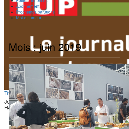
Petites annonces
Abonnement
Prochaines parutions
Mot d’humeur
Mois : juin 2019
Trait d'Union Paysan
Journal d'informations agricoles et rurales de la
Haute-Garonne