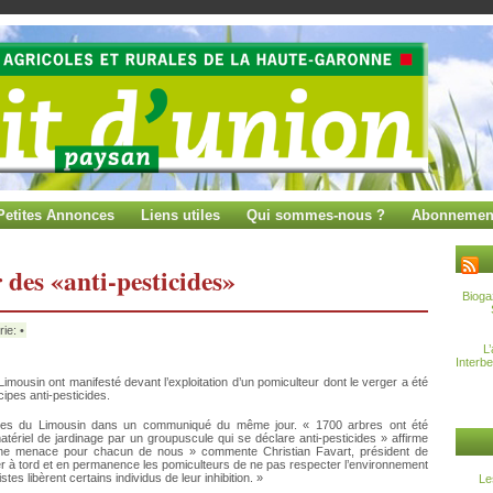
Petites Annonces
Liens utiles
Qui sommes-nous ?
Abonnemen
 des «anti-pesticides»
Bioga
ie: •
L
Interb
ousin ont manifesté devant l’exploitation d’un pomiculteur dont le verger a été
cipes anti-pesticides.
mmes du Limousin dans un communiqué du même jour. « 1700 arbres ont été
ériel de jardinage par un groupuscule qui se déclare anti-pesticides » affirme
r une menace pour chacun de nous » commente Christian Favart, président de
r à tord et en permanence les pomiculteurs de ne pas respecter l’environnement
es libèrent certains individus de leur inhibition. »
Le