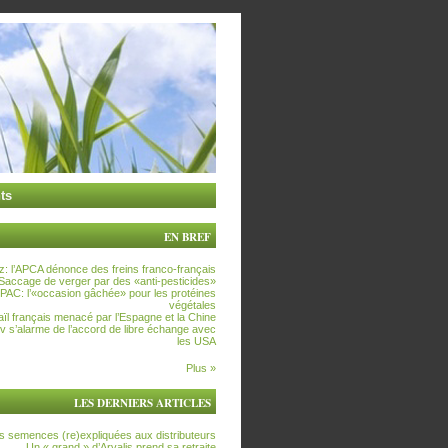
ts
EN BREF
z: l’APCA dénonce des freins franco-français
Saccage de verger par des «anti-pesticides»
PAC: l’«occasion gâchée» pour les protéines
végétales
’aïl français menacé par l’Espagne et la Chine
ev s’alarme de l’accord de libre échange avec
les USA
Plus »
LES DERNIERS ARTICLES
s semences (re)expliquées aux distributeurs
Un « grand » d’Arvalis prend sa retraite