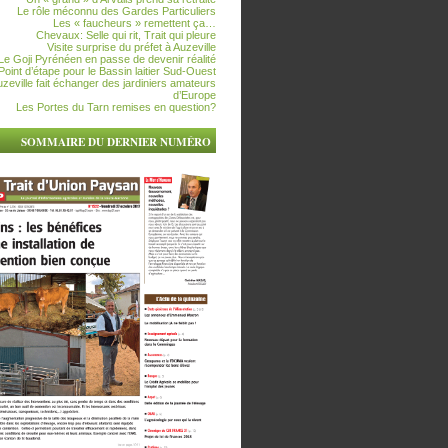
Le rôle méconnu des Gardes Particuliers
Les « faucheurs » remettent ça…
Chevaux: Selle qui rit, Trait qui pleure
Visite surprise du préfet à Auzeville
Le Goji Pyrénéen en passe de devenir réalité
Point d’étape pour le Bassin laitier Sud-Ouest
zeville fait échanger des jardiniers amateurs
d’Europe
Les Portes du Tarn remises en question?
SOMMAIRE DU DERNIER NUMÉRO