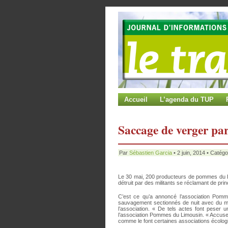
Accueil
L’agenda du TUP
Saccage de verger par
Par
Sébastien Garcia
• 2 juin, 2014 • Catégor
Le 30 mai, 200 producteurs de pommes du Lim
détruit par des militants se réclamant de prin
C’est ce qu’a annoncé l’association Po
sauvagement sectionnés de nuit avec du mat
l’association. « De tels actes font pese
l’association Pommes du Limousin. « Accuse
comme le font certaines associations écologist