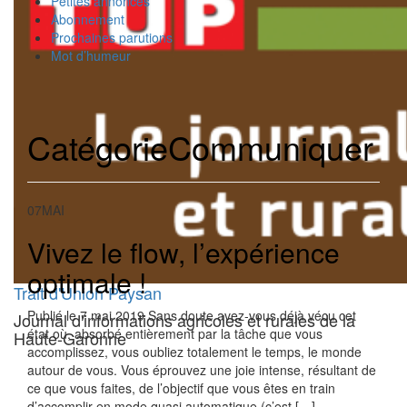
Petites annonces
Abonnement
Prochaines parutions
Mot d’humeur
Catégorie
Communiquer
07
MAI
Vivez le flow, l’expérience
optimale !
Trait d'Union Paysan
Publié le 7 mai 2019 Sans doute avez-vous déjà vécu cet
Journal d'informations agricoles et rurales de la
état où, absorbé entièrement par la tâche que vous
Haute-Garonne
accomplissez, vous oubliez totalement le temps, le monde
autour de vous. Vous éprouvez une joie intense, résultant de
ce que vous faites, de l’objectif que vous êtes en train
d’accomplir en mode quasi automatique (c’est […]