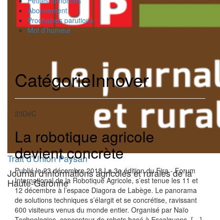
Petites annonces
Abonnement
Prochaines parutions
Mot d’humeur
Catégorie
Innover
23
DéC
La robotique agricole
devient concrète
Trait d'Union Paysan
Publié le 23 décembre 2018 La 3e édition du Fira - Forum
Journal d'informations agricoles et rurales de la
International de la Robotique Agricole, s’est tenue les 11 et
Haute-Garonne
12 décembre à l’espace Diagora de Labège. Le panorama
de solutions techniques s’élargit et se concrétise, ravissant
600 visiteurs venus du monde entier. Organisé par Naïo
Technologies, concepteur de robots basé à Escalquens, […]