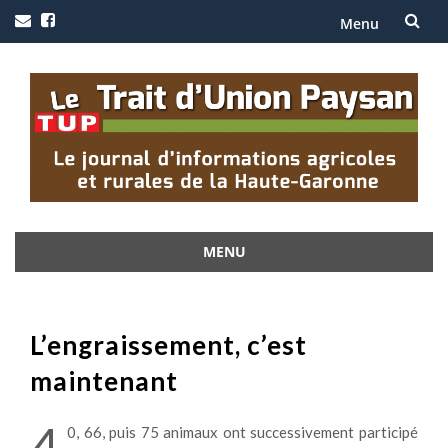
Menu
Aller
au
contenu
MENU
Aller
au
contenu
L’engraissement, c’est
maintenant
4
0, 66, puis 75 animaux ont successivement participé