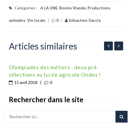
Catégories :
A LA UNE
,
Bovins Viande
,
Productions
animales
,
Vie locale
|
0
|
Sébastien Garcia
Articles similaires
Olympiades des métiers : deux pré-
G
sélections au lycée agricole Ondes !
l
15 avril 2018
|
0
Rechercher dans le site