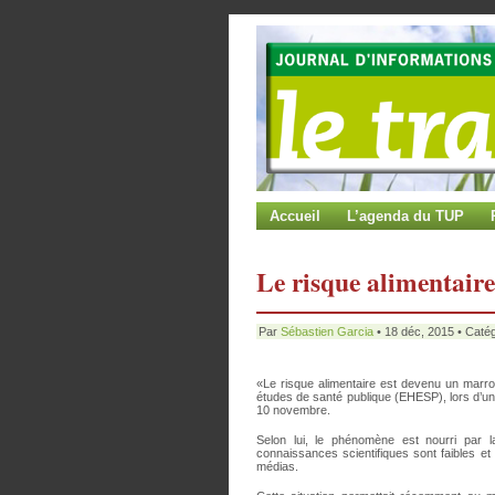
Accueil
L’agenda du TUP
Le risque alimentair
Par
Sébastien Garcia
• 18 déc, 2015 • Catég
«Le risque alimentaire est devenu un marro
études de santé publique (EHESP), lors d’une
10 novembre.
Selon lui, le phénomène est nourri par 
connaissances scientifiques sont faibles et
médias.