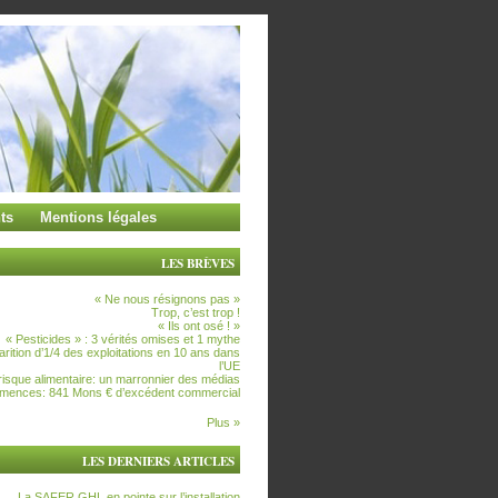
ts
Mentions légales
LES BRÈVES
« Ne nous résignons pas »
Trop, c’est trop !
« Ils ont osé ! »
« Pesticides » : 3 vérités omises et 1 mythe
arition d’1/4 des exploitations en 10 ans dans
l’UE
risque alimentaire: un marronnier des médias
mences: 841 Mons € d’excédent commercial
Plus »
LES DERNIERS ARTICLES
La SAFER GHL en pointe sur l’installation