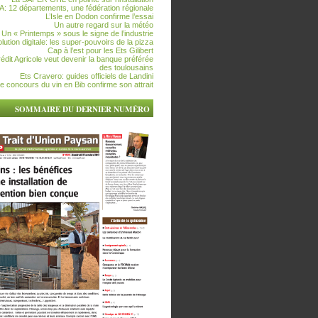
 12 départements, une fédération régionale
L’Isle en Dodon confirme l’essai
Un autre regard sur la météo
Un « Printemps » sous le signe de l’industrie
lution digitale: les super-pouvoirs de la pizza
Cap à l’est pour les Ets Gilibert
édit Agricole veut devenir la banque préférée
des toulousains
Ets Cravero: guides officiels de Landini
e concours du vin en Bib confirme son attrait
SOMMAIRE DU DERNIER NUMÉRO