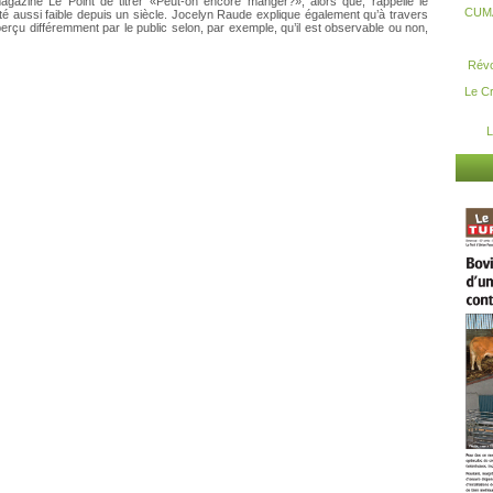
agazine Le Point de titrer «Peut-on encore manger?», alors que, rappelle le
CUMA:
été aussi faible depuis un siècle. Jocelyn Raude explique également qu’à travers
 perçu différemment par le public selon, par exemple, qu’il est observable ou non,
Révo
Le Cr
L