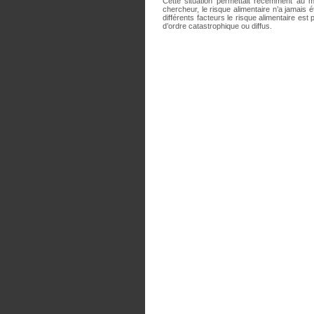
Cette situation permettait récemment au m
chercheur, le risque alimentaire n’a jamais 
différents facteurs le risque alimentaire est
d’ordre catastrophique ou diffus.