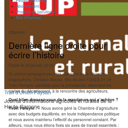
Petites annonces
Abonnement
Prochaines parutions
Mot d’humeur
25
janvier
Dernière ligne droite pour
écrire l’histoire
Publié le 25 janvier 2019
En pleine campagne pour les élections de la Chambre
d’agriculture, Christian Mazas, tête de liste FDSEA 31, et
Yvon Parayre, candidat pour la présidence, sillonnent les
routes du département, à la rencontre des agriculteurs.
Trait d'Union Paysan
Quel bilan dressez-vous de la mandature qui s’achève ?
Journal d'informations agricoles et rurales de la
Haute-Garonne
Yvon Parayre :
« Nous avons géré la Chambre d’agriculture
avec des budgets équilibrés, en toute indépendance politique
et nous avons maintenu l’effectif du personnel constant. Par
ailleurs, nous nous étions fixés six axes de travail essentiels :