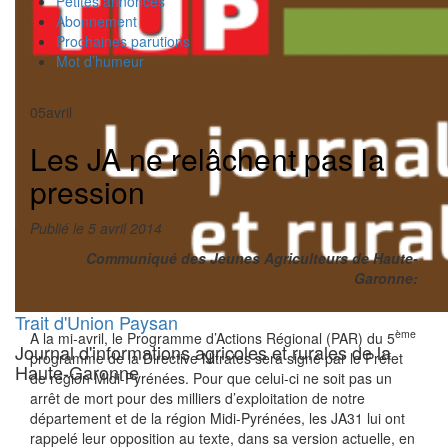
Petites annonces
Abonnement
Prochaines parutions
Mot d’humeur
05
avril
Les JA ne relâchent pas la
pression
Publié le 5 avril 2014
Communiqué des Jeunes Agriculteurs de Haute-
Garonne:
Trait d'Union Paysan
ème
A la mi-avril, le Programme d’Actions Régional (PAR) du 5
Journal d'informations agricoles et rurales de la
programme de la Directive Nitrates sera signé par le Préfet
Haute-Garonne
de région Midi-Pyrénées. Pour que celui-ci ne soit pas un
arrêt de mort pour des milliers d’exploitation de notre
département et de la région Midi-Pyrénées, les JA31 lui ont
rappelé leur opposition au texte, dans sa version actuelle, en