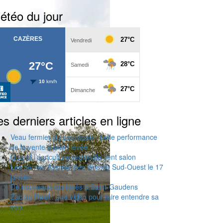
étéo du jour
es derniers articles en ligne
Veau fermier du Lauragais : belle performance
de la vente à main levée
Quand l’agriculture régionale tient salon
Les 5èmes Assises des Vins du Sud-Ouest le 17
janvier
De nouveaux diplômés à Saint-Gaudens
Zac du Rivel : une vidéo pour faire entendre sa
voix