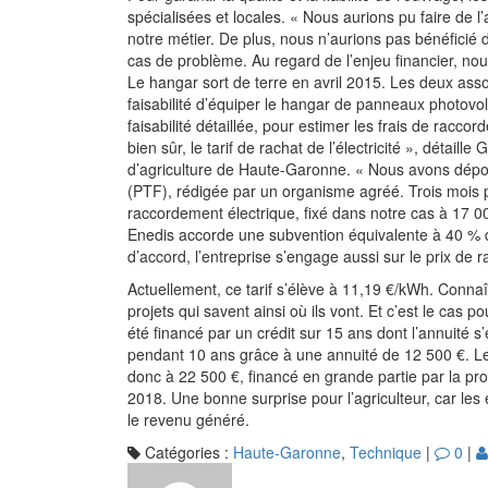
spécialisées et locales. « Nous aurions pu faire de 
notre métier. De plus, nous n’aurions pas bénéficié 
cas de problème. Au regard de l’enjeu financier, n
Le hangar sort de terre en avril 2015. Les deux ass
faisabilité d’équiper le hangar de panneaux photovol
faisabilité détaillée, pour estimer les frais de racco
bien sûr, le tarif de rachat de l’électricité », déta
d’agriculture de Haute-Garonne. « Nous avons déposé
(PTF), rédigée par un organisme agréé. Trois mois p
raccordement électrique, fixé dans notre cas à 17 0
Enedis accorde une subvention équivalente à 40 % d
d’accord, l’entreprise s’engage aussi sur le prix 
Actuellement, ce tarif s’élève à 11,19 €/kWh. Conna
projets qui savent ainsi où ils vont. Et c’est le cas 
été financé par un crédit sur 15 ans dont l’annuité s
pendant 10 ans grâce à une annuité de 12 500 €. L
donc à 22 500 €, financé en grande partie par la pro
2018. Une bonne surprise pour l’agriculteur, car les e
le revenu généré.
Catégories :
Haute-Garonne
,
Technique
|
0
|