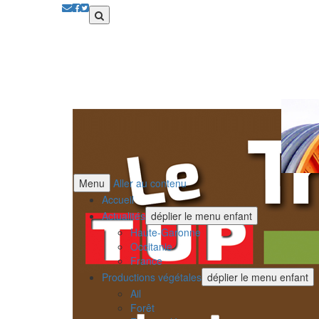
Menu
Aller au contenu
Accueil
Actualités
déplier le menu enfant
Haute-Garonne
Occitanie
France
Productions végétales
déplier le menu enfant
Ail
Forêt