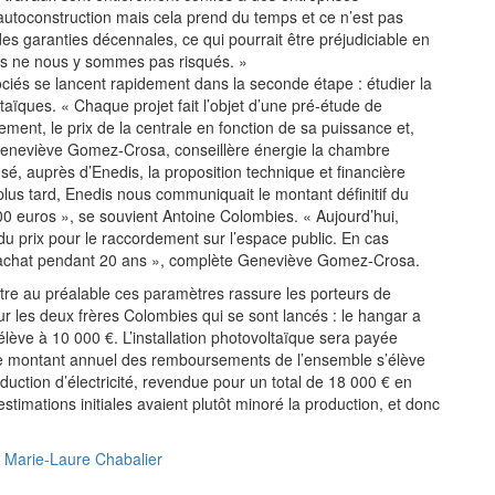
l’autoconstruction mais cela prend du temps et ce n’est pas
des garanties décennales, ce qui pourrait être préjudiciable en
ous ne nous y sommes pas risqués. »
ociés se lancent rapidement dans la seconde étape : étudier la
taïques. « Chaque projet fait l’objet d’une pré-étude de
rdement, le prix de la centrale en fonction de sa puissance et,
ille Geneviève Gomez-Crosa, conseillère énergie la chambre
, auprès d’Enedis, la proposition technique et financière
lus tard, Enedis nous communiquait le montant définitif du
00 euros », se souvient Antoine Colombies. « Aujourd’hui,
u prix pour le raccordement sur l’espace public. En cas
de rachat pendant 20 ans », complète Geneviève Gomez-Crosa.
ître au préalable ces paramètres rassure les porteurs de
pour les deux frères Colombies qui se sont lancés : le hangar a
’élève à 10 000 €. L’installation photovoltaïque sera payée
e montant annuel des remboursements de l’ensemble s’élève
duction d’électricité, revendue pour un total de 18 000 € en
stimations initiales avaient plutôt minoré la production, et donc
Marie-Laure Chabalier