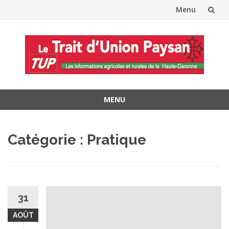
Menu
Aller
au
contenu
MENU
Aller
au
Catégorie :
Pratique
contenu
31
AOÛT