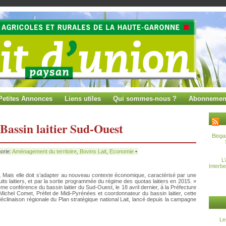
Petites Annonces
Liens utiles
Qui sommes-nous ?
Abonnemen
 Bassin laitier Sud-Ouest
Bioga
orie:
Aménagement du territoire
,
Bovins Lait
,
Economie
•
L
Interb
ir. Mais elle doit s’adapter au nouveau contexte économique, caractérisé par une
oduits laitiers, et par la sortie programmée du régime des quotas laitiers en 2015. »
me conférence du bassin laitier du Sud-Ouest, le 18 avril dernier, à la Préfecture
ichel Comet, Préfet de Midi-Pyrénées et coordonnateur du bassin laitier, cette
 déclinaison régionale du Plan stratégique national Lait, lancé depuis la campagne
Le