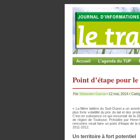
Accueil
L’agenda du TUP
Point d’étape pour le
Par
Sébastien Garcia
• 12 mai, 2014 • Catég
« La filière laitière du Sud-Ouest a un aven
plus forte volatilité du prix du lait et des pr
C’est en substance ce qui ressortait de la 2è
de région de Toulouse. Présidée par Henri-M
rencontre visait faire un point d’étape de la
2011-2012.
Un territoire à fort potentiel