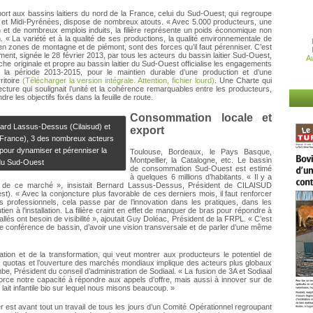
rt aux bassins laitiers du nord de la France, celui du Sud-Ouest, qui regroupe
n et Midi-Pyrénées, dispose de nombreux atouts. « Avec 5.000 producteurs, une
n et de nombreux emplois induits, la filière représente un poids économique non
on. « La variété et à la qualité de ses productions, la qualité environnementale de
n zones de montagne et de piémont, sont des forces qu’il faut pérenniser. C’est
ment, signée le 28 février 2013, par tous les acteurs du bassin laitier Sud-Ouest,
Au
arche originale et propre au bassin laitier du Sud-Ouest officialise les engagements
r la période 2013-2015, pour le maintien durable d’une production et d’une
ritoire
(Télécharger la version intégrale. Attention, fichier lourd)
. Une Charte qui
ecture qui soulignait l’unité et la cohérence remarquables entre les producteurs,
re les objectifs fixés dans la feuille de route.
Consommation locale et
nard Lassus-Dessus (Cilaisud) et
export
 France), 3 des nombreux acteurs
pour dynamiser et pérenniser la
Toulouse, Bordeaux, le Pays Basque,
Montpellier, la Catalogne, etc. Le bassin
 du Sud-Ouest
de consommation Sud-Ouest est estimé
à quelques 6 millions d’habitants. « Il y a
t de ce marché », insistait Bernard Lassus-Dessus, Président de CILAISUD
est). « Avec la conjoncture plus favorable de ces derniers mois, il faut renforcer
 professionnels, cela passe par de l’innovation dans les pratiques, dans les
ien à l’installation. La filière craint en effet de manquer de bras pour répondre à
llés ont besoin de visibilité », ajoutait Guy Doléac, Président de la FRPL. « C’est
te conférence de bassin, d’avoir une vision transversale et de parler d’une même
on et de la transformation, qui veut montrer aux producteurs le potentiel de
es quotas et l’ouverture des marchés mondiaux implique des acteurs plus globaux
e, Président du conseil d’administration de Sodiaal. « La fusion de 3A et Sodiaal
orce notre capacité à répondre aux appels d’offre, mais aussi à innover sur de
it infantile bio sur lequel nous misons beaucoup. »
er est avant tout un travail de tous les jours d’un Comité Opérationnel regroupant