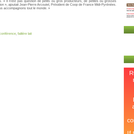
ts. « Il n’est pas question de petits ou gros producteurs, de petites ou grosses
tion », ajoutait Jean-Pierre Arcoutel, Président de Coop de France Midi-Pyrénées.
ous accompagnons tout le monde. »
conférence
,
failière lait