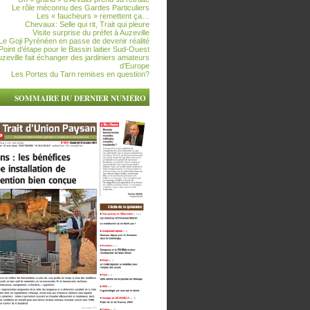
Le rôle méconnu des Gardes Particuliers
Les « faucheurs » remettent ça…
Chevaux: Selle qui rit, Trait qui pleure
Visite surprise du préfet à Auzeville
Le Goji Pyrénéen en passe de devenir réalité
Point d’étape pour le Bassin laitier Sud-Ouest
zeville fait échanger des jardiniers amateurs
d’Europe
Les Portes du Tarn remises en question?
SOMMAIRE DU DERNIER NUMÉRO