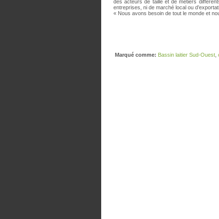
des acteurs de taille et de métiers différen
entreprises, ni de marché local ou d’exporta
« Nous avons besoin de tout le monde et n
Marqué comme:
Bassin laitier Sud-Ouest
,