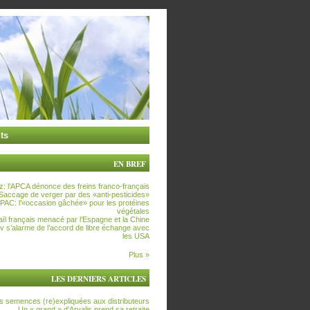
ts
EN BREF
z: l’APCA dénonce des freins franco-français
Saccage de verger par des «anti-pesticides»
PAC: l’«occasion gâchée» pour les protéines
végétales
’aïl français menacé par l’Espagne et la Chine
ev s’alarme de l’accord de libre échange avec
les USA
Plus »
LES DERNIERS ARTICLES
s semences (re)expliquées aux distributeurs
Un « grand » d’Arvalis prend sa retraite