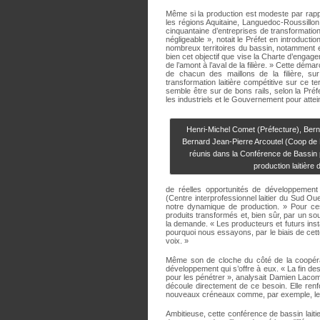
Même si la production est modeste par rappo
les régions Aquitaine, Languedoc-Roussillo
cinquantaine d’entreprises de transformatio
négligeable », notait le Préfet en introducti
nombreux territoires du bassin, notamment e
bien cet objectif que vise la Charte d’engage
de l’amont à l’aval de la filière. » Cette dém
de chacun des maillons de la filière, su
transformation laitière compétitive sur ce ter
semble être sur de bons rails, selon la Préf
les industriels et le Gouvernement pour atteind
Henri-Michel Comet (Préfecture), Ber
Bernard Jean-Pierre Arcoutel (Coop de
réunis dans la Conférence de Bassin 
production laitière
de réelles opportunités de développemen
(Centre interprofessionnel laitier du Sud Ou
notre dynamique de production. » Pour ces
produits transformés et, bien sûr, par un sout
la demande. « Les producteurs et futurs insta
pourquoi nous essayons, par le biais de cet
voix. »
Même son de cloche du côté de la coopérati
développement qui s’offre à eux. « La fin d
pour les pénétrer », analysait Damien Lacomb
découle directement de ce besoin. Elle renf
nouveaux créneaux comme, par exemple, le la
Ambitieuse, cette conférence de bassin laiti