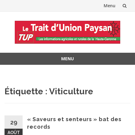
Menu
Aller
au
contenu
MENU
Aller
au
contenu
Étiquette :
Viticulture
« Saveurs et senteurs » bat des
29
records
AOÛT