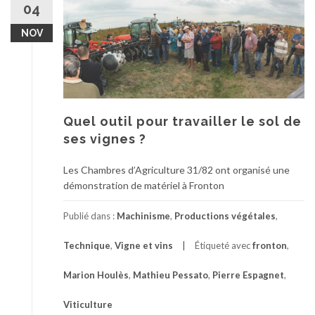
04
NOV
Quel outil pour travailler le sol de
ses vignes ?
Les Chambres d’Agriculture 31/82 ont organisé une
démonstration de matériel à Fronton
Publié dans :
Machinisme
,
Productions végétales
,
Technique
,
Vigne et vins
Étiqueté avec
fronton
,
Marion Houlès
,
Mathieu Pessato
,
Pierre Espagnet
,
Viticulture