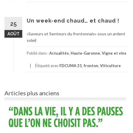
Un week-end chaud… et chaud !
25
«Saveurs et Senteurs du frontonnais» sous un ardent
AOÛT
soleil
Publié dans :
Actualités
,
Haute-Garonne
,
Vigne et vins
Étiqueté avec
FDCUMA 31
,
fronton
,
Viticulture
Navigation
Articles plus anciens
des
articles