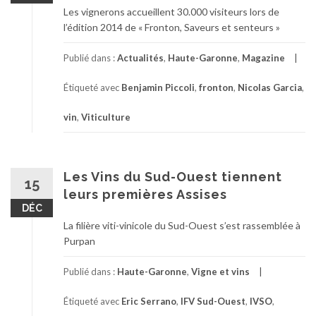
Les vignerons accueillent 30.000 visiteurs lors de
l’édition 2014 de « Fronton, Saveurs et senteurs »
Publié dans :
Actualités
,
Haute-Garonne
,
Magazine
Étiqueté avec
Benjamin Piccoli
,
fronton
,
Nicolas Garcia
,
vin
,
Viticulture
Les Vins du Sud-Ouest tiennent
15
leurs premières Assises
DÉC
La filière viti-vinicole du Sud-Ouest s’est rassemblée à
Purpan
Publié dans :
Haute-Garonne
,
Vigne et vins
Étiqueté avec
Eric Serrano
,
IFV Sud-Ouest
,
IVSO
,