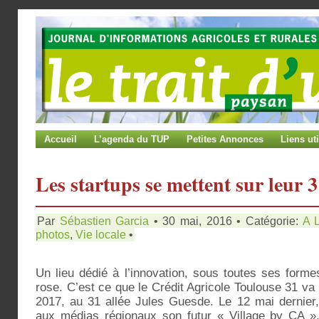
Accueil
L’agenda du TUP
Petites Annonces
Liens uti
Les startups se mettent sur leur 
Par
Sébastien Garcia
• 30 mai, 2016 • Catégorie:
A 
photos
,
Vie locale
•
Un lieu dédié à l’innovation, sous toutes ses forme
rose. C’est ce que le Crédit Agricole Toulouse 31 va 
2017, au 31 allée Jules Guesde. Le 12 mai dernier,
aux médias régionaux son futur « Village by CA »,