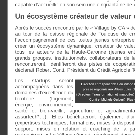
capable d’accueillir en son sein une cinquantaine de
Un écosystème créateur de valeur 
Après le succès rencontré par le « Village by CA » de
au tour de la caisse régionale de Toulouse de c
l’accompagnement de ces toutes jeunes entreprise
créer un écosystème dynamique, créateur de valeu
tous les acteurs de la Haute-Garonne (jeunes ent
grands groupes, institutionnels, collaborateurs de l
rencontreront, identifieront des pistes de coopéra
déclarait Robert Conti, Président du Crédit Agricole 
Les startups seront
Direction et responsables du Village
accompagnées dans les
presse régionale aux Allées Jules G
domaines d’excellence du
(Directeur Transformation et immobilier)
territoire (logement,
Conti et Michèle Guibert). Plus
énergie, environnement,
santé et bien-vieillir, agriculture et agroalimenta
assurtech*…). Elles bénéficieront également d’
(expertises techniques, formations, mises à disposi
support, mises en relation et coaching de la pa
partenaires). « Le Village s’inscrit résolument dans 