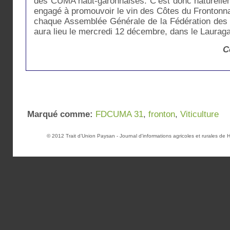
des CUMA haut-garonnaises. C’est donc naturellem
engagé à promouvoir le vin des Côtes du Frontonnai
chaque Assemblée Générale de la Fédération des
aura lieu le mercredi 12 décembre, dans le Lauraga
C
Marqué comme:
FDCUMA 31
,
fronton
,
Viticulture
© 2012
Trait d’Union Paysan
- Journal d'informations agricoles et rurales d