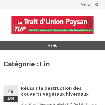
Menu
Aller
au
contenu
MENU
Aller
au
Catégorie :
Lin
contenu
Réussir la destruction des
29
couverts végétaux hivernaux
JAN
Actualité rédigée par M. Abella & C. De Saintignon –