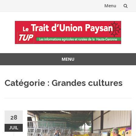
Menu
Aller
au
contenu
MENU
Aller
au
Catégorie :
Grandes cultures
contenu
28
JUIL