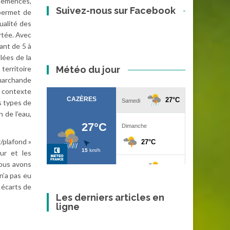
 Semences,
Suivez-nous sur Facebook
 permet de
ualité des
rtée. Avec
ant de 5 à
llées de la
Météo du jour
territoire
 marchande
u contexte
s types de
 de l’eau,
/plafond »
ur et les
nous avons
n’a pas eu
 écarts de
Les derniers articles en
ligne