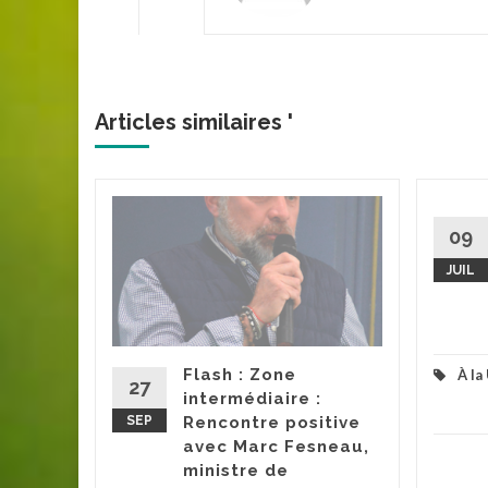
Articles similaires '
09
 du 8
1
JUIL
tes sa
ion du
 à
Flash : Zone
À la
tation
27
intermédiaire :
d succès.
SEP
Rencontre positive
avec Marc Fesneau,
ministre de
e
...