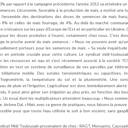
0% par rapport à la campagne précédente, l’année 2012 va atteindre un
mences. L’économie, favorable à la production de maïs, a motivé une 
r l’ensemble des destinations des doses de semences de maïs frança
 8% et celles de maïs fourrage, de 4%. Au-delà du marché communaut
croissance sur les pays d’Europe de l’Est et en particulier en Ukraine.
e pour les doses produites à l’ouest, notamment chez nous. C’est do
ge le proche avenir du maïs semence : « Nous ne pouvons avoir qu’un
uellement porteurs pour les semences de maïs. » Sa seule inquiétud
ction en période cruciale pour cette culture. Le syndicat midi-toulousain
rès les ressources en eau et s’est récemment associé à la société T
tion en test un système de surveillance de ses parcelles par télétra
 téléphone mobile. Des sondes tensiométriques ou capacitives, ins
 l’hygrométrie, la température du sol et la pluviométrie. Une so
’eau de pluie et l’irrigation. L’agriculteur est donc immédiatement alerté
du. Il peut ainsi gérer son irrigation au plus près, en fonction des bes
s. Un essai dont les multiplicateurs attendent beaucoup. « Nous somm
ette Jérôme Dal. « Mais avec ce genre de pratiques, nous faisons la preuve
sible pour que toute l’eau utilisée le soit à bon escient, sans gaspil
 syndicat Midi-Toulousain provenaient de chez : RAGT, Monsanto, Caussad