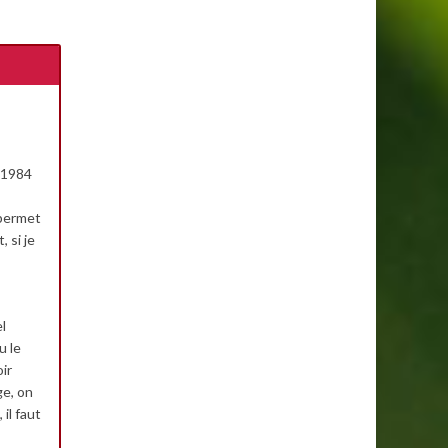
n 1984
 permet
 si je
l
u le
ir
ge, on
 il faut