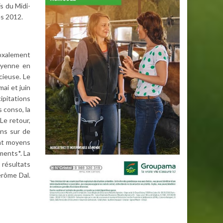
s du Midi-
es 2012.
doxalement
moyenne en
cieuse. Le
ai et juin
ipitations
 conso, la
Le retour,
ins sur de
ont moyens
ments*. La
 résultats
érôme Dal.