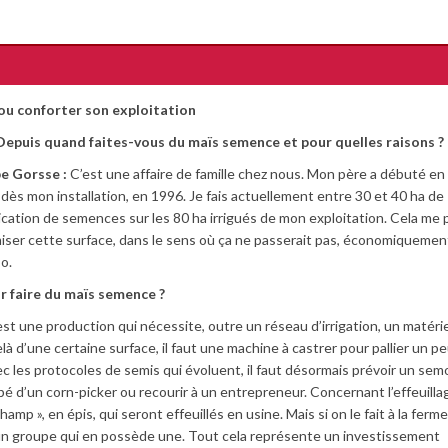
ou conforter son exploitation
Depuis quand faites-vous du maïs semence et pour quelles raisons ?
pe Gorsse :
C’est une affaire de famille chez nous. Mon père a débuté e
 dès mon installation, en 1996. Je fais actuellement entre 30 et 40 ha de
ication de semences sur les 80 ha irrigués de mon exploitation. Cela me
iser cette surface, dans le sens où ça ne passerait pas, économiquement,
o.
r faire du maïs semence ?
est une production qui nécessite, outre un réseau d’irrigation, un matérie
 d’une certaine surface, il faut une machine à castrer pour pallier un pe
ec les protocoles de semis qui évoluent, il faut désormais prévoir un semo
uipé d’un corn-picker ou recourir à un entrepreneur. Concernant l’effeuilla
p », en épis, qui seront effeuillés en usine. Mais si on le fait à la ferme,
 d’un groupe qui en possède une. Tout cela représente un investissement