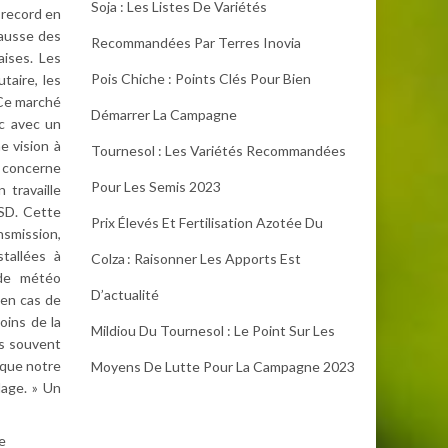
Soja : Les Listes De Variétés
 record en
hausse des
Recommandées Par Terres Inovia
ises. Les
Pois Chiche : Points Clés Pour Bien
aire, les
 Ce marché
Démarrer La Campagne
nc avec un
e vision à
Tournesol : Les Variétés Recommandées
e concerne
Pour Les Semis 2023
 travaille
CSD. Cette
Prix Élevés Et Fertilisation Azotée Du
nsmission,
tallées à
Colza : Raisonner Les Apports Est
nde météo
D’actualité
 en cas de
oins de la
Mildiou Du Tournesol : Le Point Sur Les
es souvent
 que notre
Moyens De Lutte Pour La Campagne 2023
lage. » Un
e