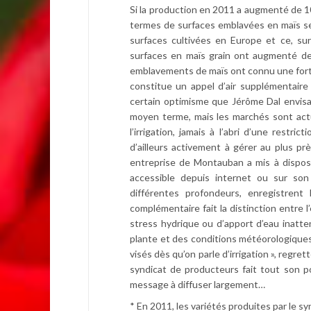
Si la production en 2011 a augmenté de 1
termes de surfaces emblavées en maïs se
surfaces cultivées en Europe et ce, su
surfaces en maïs grain ont augmenté de
emblavements de maïs ont connu une forte 
constitue un appel d’air supplémentair
certain optimisme que Jérôme Dal envisa
moyen terme, mais les marchés sont act
l’irrigation, jamais à l’abri d’une restri
d’ailleurs activement à gérer au plus p
entreprise de Montauban a mis à disposi
accessible depuis internet ou sur son
différentes profondeurs, enregistrent
complémentaire fait la distinction entre l
stress hydrique ou d’apport d’eau inatten
plante et des conditions météorologique
visés dès qu’on parle d’irrigation », regr
syndicat de producteurs fait tout son pos
message à diffuser largement…
* En 2011, les variétés produites par le