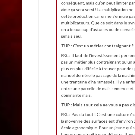
conséquent, mais qu’on peut limiter pa
aime ça sera servi ! La multiplication n
cette production car on ne s’ennuie pas
multiplicateurs. Que ce soit dans le sy
on a beaucoup d’astuces ou de conseils
jamais seul.
TUP : C’est un métier contraignant ?
P.G. :
Il faut de l’investissement personn
pas un métier plus contraignant qu’un a
plus en plus difficile à trouver pour des
manuel derrière le passage de la machine
une trentaine d’ha ramassés. Il y a enfi
entre une parcelle de maïs semence et 
dominante maïs.
TUP : Mais tout cela ne vous a pas d
P.G. :
Pas du tout ! C’est une culture éc
la moyenne des surfaces est d’environ 
école agronomique. Pour un jeune qui s’in
bonne opportunité pour débuter. Il ap