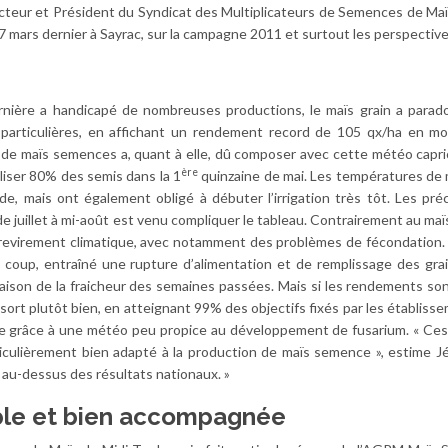
ucteur et Président du Syndicat des Multiplicateurs de Semences de Maï
 27 mars dernier à Sayrac, sur la campagne 2011 et surtout les perspectiv
ernière a handicapé de nombreuses productions, le maïs grain a para
s particulières, en affichant un rendement record de 105 qx/ha en 
 de maïs semences a, quant à elle, dû composer avec cette météo capri
ère
aliser 80% des semis dans la 1
quinzaine de mai. Les températures de m
e, mais ont également obligé à débuter l’irrigation très tôt. Les préc
 juillet à mi-août est venu compliquer le tableau. Contrairement au maïs
revirement climatique, avec notamment des problèmes de fécondation. 
u coup, entraîné une rupture d’alimentation et de remplissage des gra
aison de la fraicheur des semaines passées. Mais si les rendements s
 sort plutôt bien, en atteignant 99% des objectifs fixés par les établisse
ante grâce à une météo peu propice au développement de fusarium. « Ces
ticulièrement bien adapté à la production de maïs semence », estime J
ps, au-dessus des résultats nationaux. »
ble et bien accompagnée