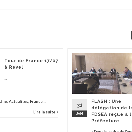
Tour de France 17/07
à Revel
...
FLASH : Une
 Une
,
Actualités
,
France
...
31
délégation de l
Lire la suite
JAN
FDSEA reçue à l
Préfecture
« Dans le cadre de l’ap