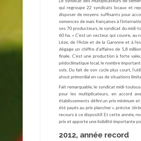
Le Syndicat des Multiplicateurs de Seme
qui regroupe 22 syndicats locaux et re
disposer de moyens suffisants pour acc
semences de maïs françaises à l’internat
ses 70 producteurs, le syndicat du midi-to
60 ha. « C’est un secteur qui couvre, au no
Lèze, de l’Arize et de la Garonne et à l’e
dégage un chiffre d’affaires de 5,8 millio
finale. C’est une production à forte val
pédoclimatique local, le nombre important
sols. Du fait de son cycle plus court, l’u
atout primordial en cas de situations limi
Fait remarquable, le syndicat midi-toulou
pour les multiplicateurs, en accord av
établissements défini un prix minimum et
été payés au prix plancher », précise Jérô
recours à ce dispositif. Et cette année, 
prix et apporte une lisibilité importante p
2012, année record