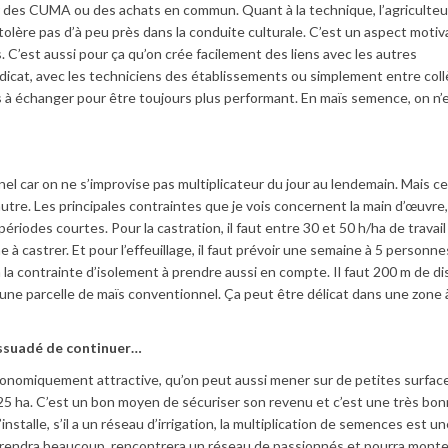
r des CUMA ou des achats en commun. Quant à la technique, l’agriculteu
e tolère pas d’à peu près dans la conduite culturale. C’est un aspect moti
. C’est aussi pour ça qu’on crée facilement des liens avec les autres
ndicat, avec les techniciens des établissements ou simplement entre col
 à échanger pour être toujours plus performant. En maïs semence, on n’
el car on ne s’improvise pas multiplicateur du jour au lendemain. Mais ce
utre. Les principales contraintes que je vois concernent la main d’œuvre
 périodes courtes. Pour la castration, il faut entre 30 et 50 h/ha de travail
 à castrer. Et pour l’effeuillage, il faut prévoir une semaine à 5 personn
n la contrainte d’isolement à prendre aussi en compte. Il faut 200 m de d
une parcelle de maïs conventionnel. Ça peut être délicat dans une zone 
issuadé de continuer…
onomiquement attractive, qu’on peut aussi mener sur de petites surfaces
25 ha. C’est un bon moyen de sécuriser son revenu et c’est une très bo
stalle, s’il a un réseau d’irrigation, la multiplication de semences est u
prendra beaucoup, rencontrera un réseau de passionnés et pourra monte