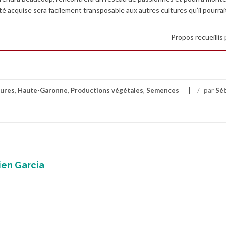
té acquise sera facilement transposable aux autres cultures qu’il pourrai
Propos recueillis 
tures
,
Haute-Garonne
,
Productions végétales
,
Semences
/
par
Sé
ien Garcia