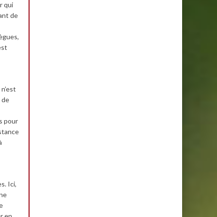
r qui
vant de
lègues,
est
 n’est
, de
es pour
istance
à
. Ici,
nne
ne
r en