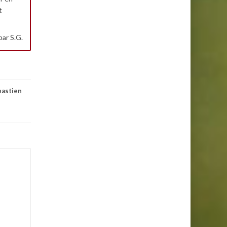
t
par S.G.
bastien