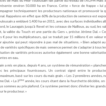
nces de Maïs du Midi-Toulousain fait partie du réseau de l’AGPM Maïs
présente environ 50.000 ha en France. Cette « force de frappe » lui
ompagner techniquement les producteurs nationaux et promouvoir la q
ional. Rappelons en effet que 60% de la production de semence est expo
ulousain a emblavé 1.400 ha en 2011, avec des surfaces individuelles all
rd, le Lauragais jusqu’à Revel et les coteaux de Nailloux, au sud, les va
st, la vallée du Touch et une partie du Gers », précise Jérôme Dal. « Ce 
ns € pour les multiplicateurs, qui se traduit par 15 millions € en valeur
eur ajoutée qui peut répondre à pas mal de situations. » Bien adapté a
 de variétés spécifiques de maïs semence permet de s’adapter à tous le
tilisation de variétés précoces autorise également une bonne valorisation
tantes en eau.
sain a mis en place, depuis 4 ans, un système de rémunération « plancher
ec les principaux fournisseurs. Un contrat signé entre le producte
 maximum, basé sur les cours du maïs grain. « Les 2 premières années, 
ème
me Dal. « La 3
année, les cours étant dans la fourchette décidée, on 
nous sommes au prix plafond. Ce système permet donc d’éviter les grands
our le producteur. »