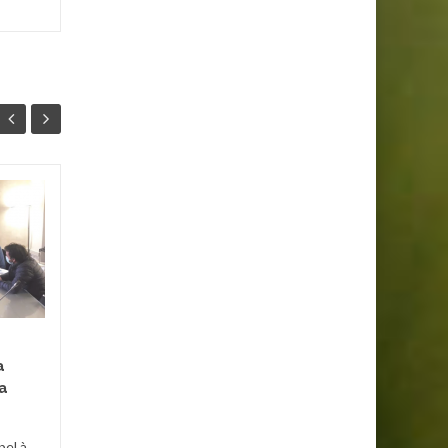
FLASH : Saint-
27
10
Gaudens : Grève des
JAN
Vétos aux Abattoirs
DÉC
Les vétérinaires des
abattoirs de Saint-Gaudens
sont en grève.
Malheureusement les
a
éleveurs n’ont pas été
a
prévenus et ont...
À la Une
,
Actualités
,
France
...
À la U
pel à