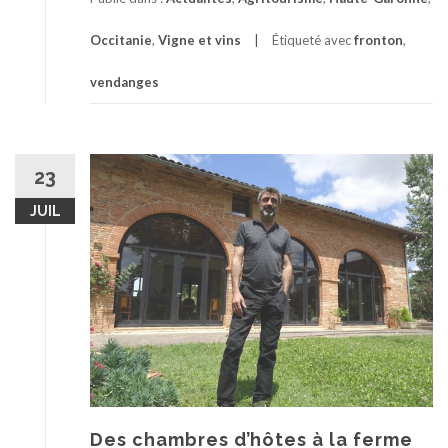
Occitanie
,
Vigne et vins
Étiqueté avec
fronton
,
vendanges
23
JUIL
Des chambres d’hôtes à la ferme