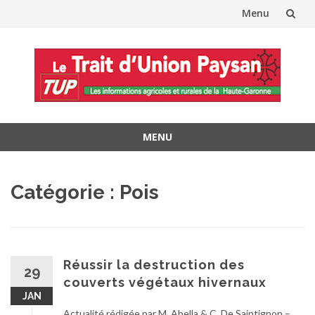
Menu
Aller
au
contenu
MENU
Aller
au
Catégorie :
Pois
contenu
Réussir la destruction des
29
couverts végétaux hivernaux
JAN
Actualité rédigée par M. Abella & C. De Saintignon –