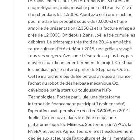
refroidissement coûte, en effet dans les 5.000 €. Un
coupe-légumes, indispensable pour cette activité, va
chercher dans les 1.500 €. Ajoutez à cela une machine
pour mettre les produits sous vide (3.000 €) et une
armoire de présentation (2.350 €) et la facture grimpe à
près de 12.000€. Or, depuis 2 ans, Joëlle Itié cumule les
déboires. Le printemps très froid de 2014 a empêché
toute culture d’été et début 2015, une grêle a ravagé
tous ses vergers. Avec une trésorerie au plus bas, pas
moyen d’autofinancer entièrement le projet. C’est par
les médias qu’elle entend parler de Stéphanie Outre.
Cette maraîchère bio de Belberaud a réussi à financer
l’achat du robot de désherbage mécanique Oz,
développé par la start-up toulousaine Naïo
Technologies. Portée par Ulule, une plateforme
internet de financement participatif (voir encadré),
l’opération avait permis de récolter 3.600 €, en 2014.
Joëlle Itié découvre dans le même temps une
plateforme appelée Miimosa. Soutenue par l’APCA, la
FNSEA et Jeunes Agriculteurs, elle est exclusivement
dédiée aux acteurs de l’agriculture et de l’alimentation.