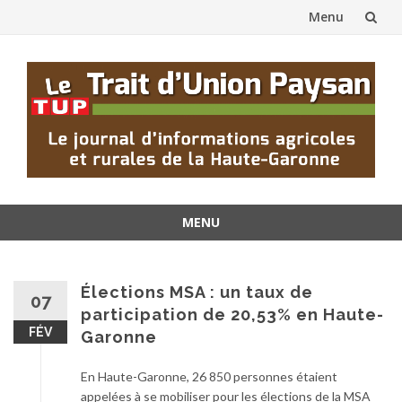
Menu
Aller
au
contenu
MENU
Aller
au
contenu
Élections MSA : un taux de
07
participation de 20,53% en Haute-
FÉV
Garonne
En Haute-Garonne, 26 850 personnes étaient
appelées à se mobiliser pour les élections de la MSA