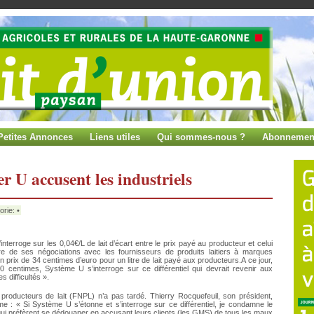
Petites Annonces
Liens utiles
Qui sommes-nous ?
Abonnemen
r U accusent les industriels
orie: •
erroge sur les 0,04€/L de lait d’écart entre le prix payé au producteur et celui
e de ses négociations avec les fournisseurs de produits laitiers à marques
prix de 34 centimes d’euro pour un litre de lait payé aux producteurs.A ce jour,
 30 centimes, Système U s’interroge sur ce différentiel qui devrait revenir aux
 difficultés ».
producteurs de lait (FNPL) n’a pas tardé. Thierry Rocquefeuil, son président,
: « Si Système U s’étonne et s’interroge sur ce différentiel, je condamne le
 qui préfèrent se dédouaner en accusant leurs clients (les GMS) de tous les maux