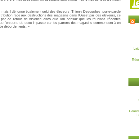
ls, mais il dénonce également celui des éleveurs. Thierry Desouches, porte-parole
istribution face aux destructions des magasins dans l’Ouest par des éleveurs, ce
par ce retour de violence alors que l’on pensait que les réunions récentes
lloir que l’on sorte de cette impasse car les patrons des magasins commencent à en
 de débordements. »
Lai
Réco
Grande
L