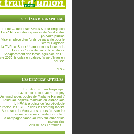
LES BRÈVES D’AGRAPRESSE
L’Inde va dépenser 8Mrds $ pour l’irrigation
La FNPL veut des réponses de l’aval et des
pouvoirs publics
Mise en place d’un fonds de garantie pour le
secteur agricole
t: la FNPL et Super U accusent les industriels
L’indice d’humidité des sols en déficit
Accaparement des terres agricoles en UE
lte 2015: le colza en baisse, l’orge d’hiver en
hausse
Plus »
LES DERNIERS ARTICLES
Terralba mise sur l’organique
Lavail met du bleu au 4L Trophy
Qui voudra des poules de Madame Renard ?
Toulouse, capitale mondiale du jambon sec
L’INRA à la pointe de l’agroécologie
 région: les SAFER dans les starting-blocks
e Veau sous la Mère a des atouts à revendre
Les entrepreneurs veulent circuler !
La campagne façon country fait danser les
toulousains
Sortir de ses certitudes…