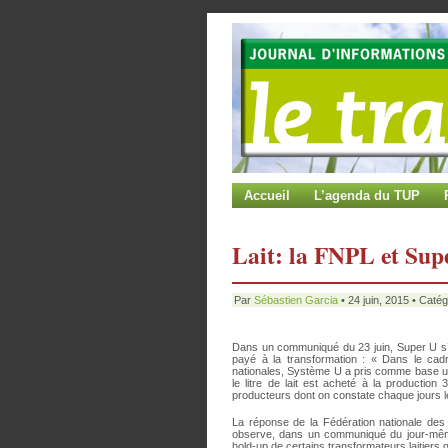
Accueil
L’agenda du TUP
Lait: la FNPL et Supe
Par
Sébastien Garcia
• 24 juin, 2015 • Catég
Dans un communiqué du 23 juin, Super U s’int
payé à la transformation : « Dans le cadr
nationales, Système U a pris comme base un 
le litre de lait est acheté à la production
producteurs dont on constate chaque jours les
La réponse de la Fédération nationale des 
observe, dans un communiqué du jour-même 
hold-up de certains transformateurs laitiers