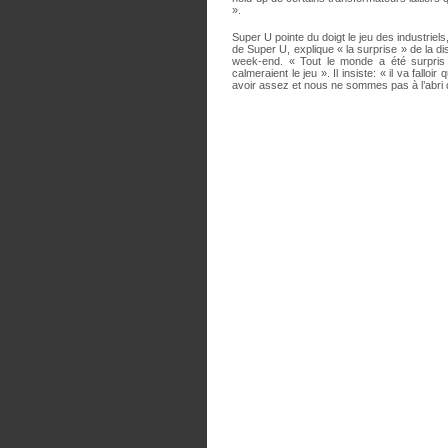
».
Super U pointe du doigt le jeu des industrie
de Super U, explique « la surprise » de la d
week-end. « Tout le monde a été surpris 
calmeraient le jeu ». Il insiste: « il va fa
avoir assez et nous ne sommes pas à l’abri