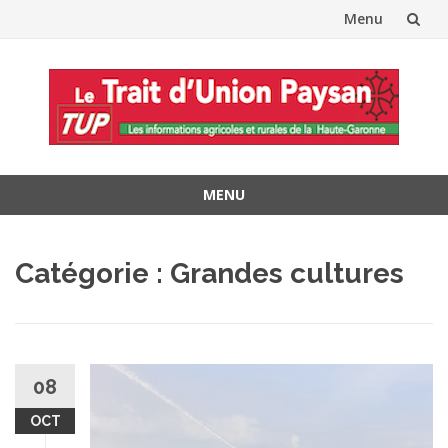
Menu
Aller
au
contenu
MENU
Aller
au
Catégorie :
Grandes cultures
contenu
08
OCT