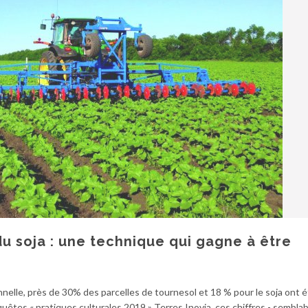
u soja : une technique qui gagne à être
nnelle, près de 30% des parcelles de tournesol et 18 % pour le soja ont 
êtes « pratiques culturales 2019 » Terres Inovia, ces chiffres - semblab