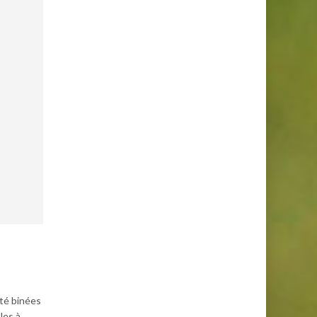
été binées
les à