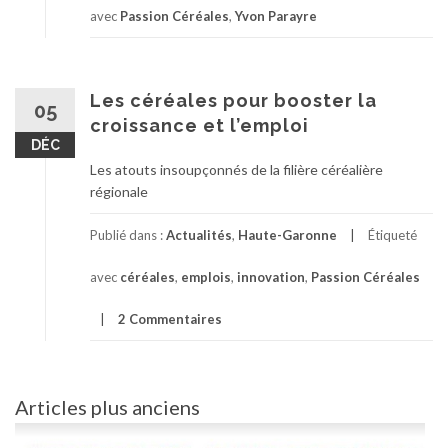
avec
Passion Céréales
,
Yvon Parayre
Les céréales pour booster la
05
croissance et l’emploi
DÉC
Les atouts insoupçonnés de la filière céréalière
régionale
Publié dans :
Actualités
,
Haute-Garonne
Étiqueté
avec
céréales
,
emplois
,
innovation
,
Passion Céréales
2 Commentaires
Navigation
Articles plus anciens
des