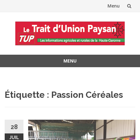
Menu
Aller
au
contenu
MENU
Aller
au
contenu
Étiquette :
Passion Céréales
28
JUIL