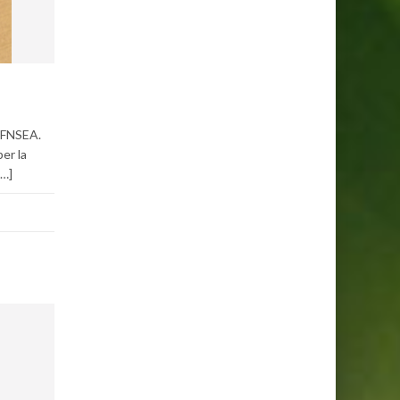
a FNSEA.
er la
[…]