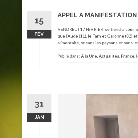
APPEL A MANIFESTATION
15
VENDREDI 17 FEVRIER se tiendra comme pr
FÉV
que l’Aude (11), le Tarn et Garonne (82) 
alimentaire, or sans les paysans et sans l
Publié dans :
À la Une
,
Actualités
,
France
,
31
JAN