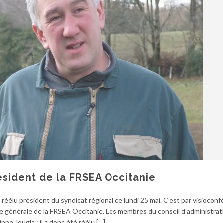
ésident de la FRSEA Occitanie
é réélu président du syndicat régional ce lundi 25 mai. C’est par visiocon
ée générale de la FRSEA Occitanie. Les membres du conseil d’administrat
ippe Jougla ; il a donc été réélu […]