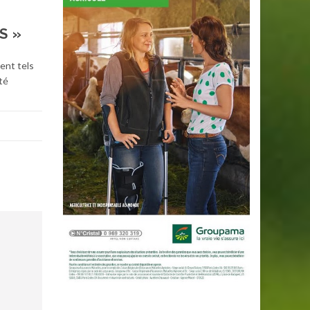
S »
ent tels
té