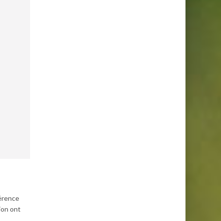
férence
ion ont