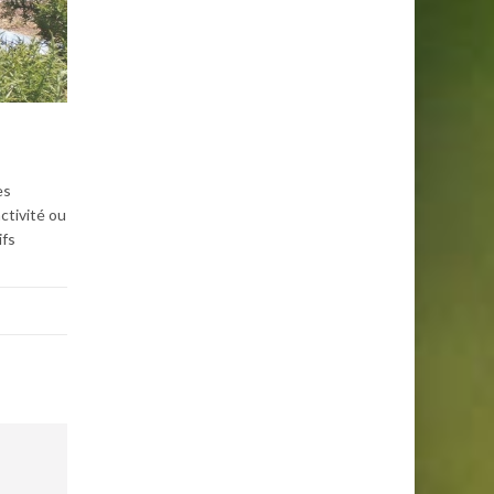
es
ctivité ou
ifs