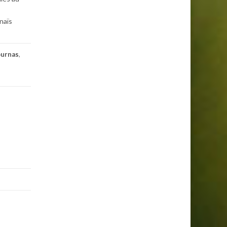
naïs
ournas
,