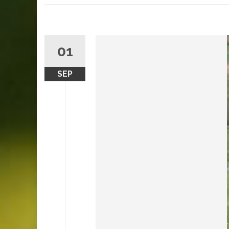
01
SEP