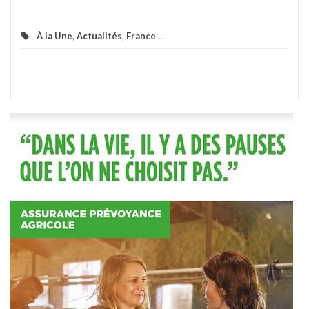
À la Une
,
Actualités
,
France
...