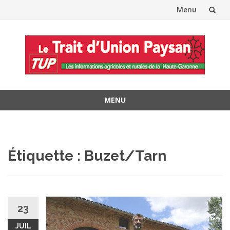
Menu
Aller
au
contenu
MENU
Aller
au
contenu
Étiquette :
Buzet/Tarn
23
JUIL