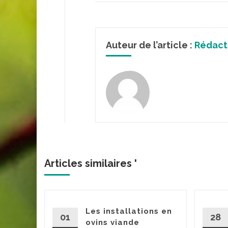
Auteur de l’article :
Rédact
Articles similaires '
ssance
Les installations en
01
28
m dans
ovins viande