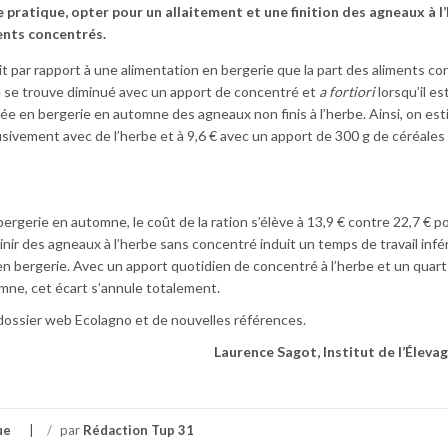
 pratique, opter pour un allaitement et une finition des agneaux à l
ents concentrés.
uit par rapport à une alimentation en bergerie que la part des aliments c
ue se trouve diminué avec un apport de concentré et
a fortiori
lorsqu’il es
trée en bergerie en automne des agneaux non finis à l’herbe. Ainsi, on est
clusivement avec de l’herbe et à 9,6 € avec un apport de 300 g de céréales
bergerie en automne, le coût de la ration s’élève à 13,9 € contre 22,7 € p
Finir des agneaux à l’herbe sans concentré induit un temps de travail infé
en bergerie. Avec un apport quotidien de concentré à l’herbe et un quart
mne, cet écart s’annule totalement.
dossier web Ecolagno et de nouvelles références.
Laurence Sagot, Institut de l’Élev
ue
/
par
Rédaction Tup 31