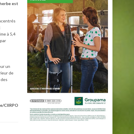
’herbe est
oncentrés
t
ime à 5,4
 par
our un
rieur de
 des
age/CIIRPO