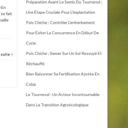
Préparation Avant Le Semis Du Tournesol :
JUIL
JUIL
0 En
Publié le 30 juillet 2020 Le
Une Étape Cruciale Pour L’implantation
 se fait
pâturage des couverts
paille
végétaux semés en été au
Pois Chiche : Contrôler L’enherbement
cours de l’allaitement et en
finition diminue le...
Pour Éviter La Concurrence En Début De
Cycle
Élevage
,
Ovins
,
Technique
...
Pois Chiche : Semer Sur Un Sol Ressuyé Et
a suite
Lire la suite
Grand
Réchauffé
végétale
Bien Raisonner Sa Fertilisation Azotée En
Colza
Le Tournesol : Un Acteur Incontournable
Dans La Transition Agroécologique