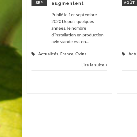
 un
SEP
augmentent
AOÛT
Publié le 1er septembre
2020 Depuis quelques
020 La
années, le nombre
cillium
d’installation en production
nécessite
ovin viande est en...
arcelles
Actualités
,
France
,
Ovins
...
Actu
Lire la suite
ions
la suite