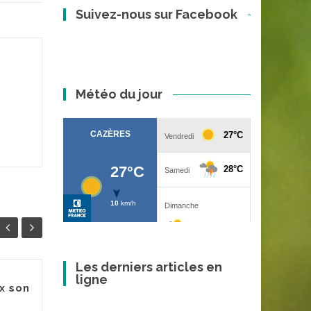
Suivez-nous sur Facebook
Météo du jour
Les derniers articles en
ligne
x son
Des dérobées pour
30
27
finir les agneaux