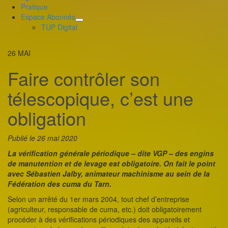
Pratique
Espace Abonnés
déplier
TUP Digital
le
menu
26
MAI
enfant
Faire contrôler son
télescopique, c’est une
obligation
Publié le 26 mai 2020
La vérification générale périodique – dite VGP – des engins
de manutention et de levage est obligatoire. On fait le point
avec Sébastien Jalby, animateur machinisme au sein de la
Fédération des cuma du Tarn.
Selon un arrêté du 1er mars 2004, tout chef d’entreprise
(agriculteur, responsable de cuma, etc.) doit obligatoirement
procéder à des vérifications périodiques des appareils et