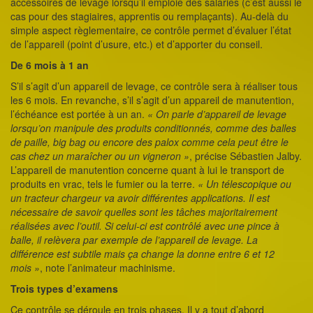
accessoires de levage lorsqu’il emploie des salariés (c’est aussi le
cas pour des stagiaires, apprentis ou remplaçants). Au-delà du
simple aspect règlementaire, ce contrôle permet d’évaluer l’état
de l’appareil (point d’usure, etc.) et d’apporter du conseil.
De 6 mois à 1 an
S’il s’agit d’un appareil de levage, ce contrôle sera à réaliser tous
les 6 mois. En revanche, s’il s’agit d’un appareil de manutention,
l’échéance est portée à un an.
« On parle d’appareil de levage
lorsqu’on manipule des produits conditionnés, comme des balles
de paille, big bag ou encore des palox comme cela peut être le
cas chez un maraîcher ou un vigneron »
, précise Sébastien Jalby.
L’appareil de manutention concerne quant à lui le transport de
produits en vrac, tels le fumier ou la terre.
« Un télescopique ou
un tracteur chargeur va avoir différentes applications. Il est
nécessaire de savoir quelles sont les tâches majoritairement
réalisées avec l’outil. Si celui-ci est contrôlé avec une pince à
balle, il relèvera par exemple de l’appareil de levage. La
différence est subtile mais ça change la donne entre 6 et 12
mois »
, note l’animateur machinisme.
Trois types d’examens
Ce contrôle se déroule en trois phases. Il y a tout d’abord