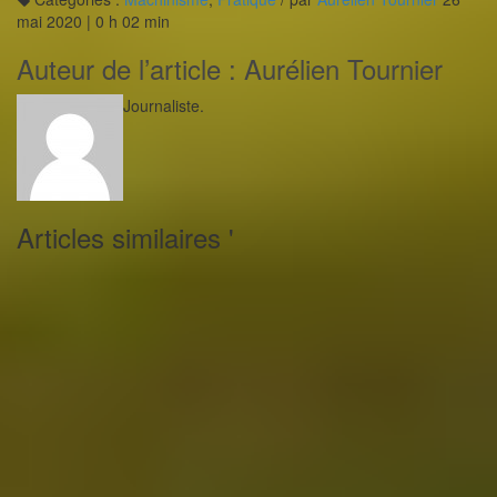
mai 2020 | 0 h 02 min
Auteur de l’article :
Aurélien Tournier
Journaliste.
Articles similaires '