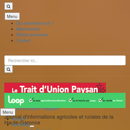
Aller
Menu
au
Qui sommes-nous ?
contenu
Abonnement
Petites annonces
Contact
Recherche
pour
:
Le Trait d'Union Paysan
Aller
Menu
Journal d'informations agricoles et rurales de la
au
Accueil
Haute-Garonne
contenu
Actualités
déplier