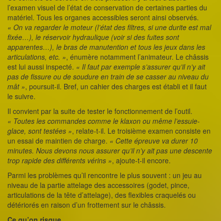
l’examen visuel de l’état de conservation de certaines parties du
matériel. Tous les organes accessibles seront ainsi observés.
« On va regarder le moteur (l’état des filtres, si une durite est mal
fixée…), le réservoir hydraulique (voir si des fuites sont
apparentes…), le bras de manutention et tous les jeux dans les
articulations, etc. »
, énumère notamment l’animateur. Le châssis
est lui aussi inspecté.
« Il faut par exemple s’assurer qu’il n’y ait
pas de fissure ou de soudure en train de se casser au niveau du
mât »
, poursuit-il. Bref, un cahier des charges est établi et il faut
le suivre.
Il convient par la suite de tester le fonctionnement de l’outil.
« Toutes les commandes comme le klaxon ou même l’essuie-
glace, sont testées »
, relate-t-il. Le troisième examen consiste en
un essai de maintien de charge.
« Cette épreuve va durer 10
minutes. Nous devons nous assurer qu’il n’y ait pas une descente
trop rapide des différents vérins »
, ajoute-t-il encore.
Parmi les problèmes qu’il rencontre le plus souvent : un jeu au
niveau de la partie attelage des accessoires (godet, pince,
articulations de la tête d’attelage), des flexibles craquelés ou
détériorés en raison d’un frottement sur le châssis.
Ce qu’on risque