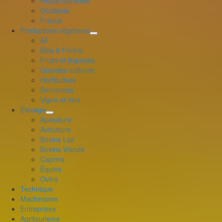
Haute-Garonne
le
Occitanie
menu
France
enfant
Productions végétales
déplier
Ail
le
Bois & Forêts
menu
Fruits et légumes
enfant
Grandes cultures
Horticulture
Semences
Vigne et vins
Élevage
déplier
Apiculture
le
Aviculture
menu
Bovins Lait
enfant
Bovins Viande
Caprins
Équins
Ovins
Technique
Machinisme
Entreprises
Agritourisme