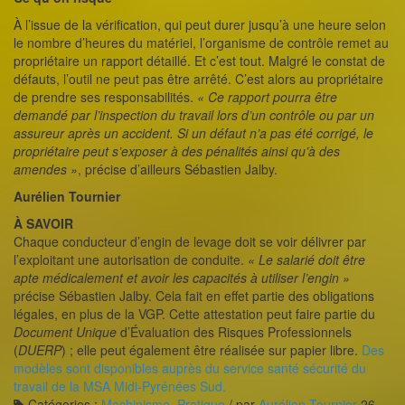
À l’issue de la vérification, qui peut durer jusqu’à une heure selon
le nombre d’heures du matériel, l’organisme de contrôle remet au
propriétaire un rapport détaillé. Et c’est tout. Malgré le constat de
défauts, l’outil ne peut pas être arrêté. C’est alors au propriétaire
de prendre ses responsabilités.
« Ce rapport pourra être
demandé par l’inspection du travail lors d’un contrôle ou par un
assureur après un accident. Si un défaut n’a pas été corrigé, le
propriétaire peut s’exposer à des pénalités ainsi qu’à des
amendes »
, précise d’ailleurs Sébastien Jalby.
Aurélien Tournier
À SAVOIR
Chaque conducteur d’engin de levage doit se voir délivrer par
l’exploitant une autorisation de conduite.
« Le salarié doit être
apte médicalement et avoir les capacités à utiliser l’engin »
précise Sébastien Jalby. Cela fait en effet partie des obligations
légales, en plus de la VGP. Cette attestation peut faire partie du
Document Unique
d’Évaluation des Risques Professionnels
(
DUERP
) ; elle peut également être réalisée sur papier libre.
Des
modèles sont disponibles auprès du service santé sécurité du
travail de la MSA Midi-Pyrénées Sud.
Catégories :
Machinisme
,
Pratique
/
par
Aurélien Tournier
26