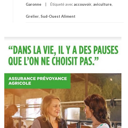
Garonne
Étiqueté avec
accouvoir
,
aviculture
,
Grelier
,
Sud-Ouest Aliment