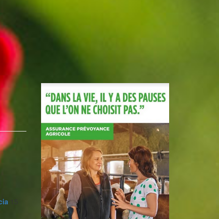
cia
15