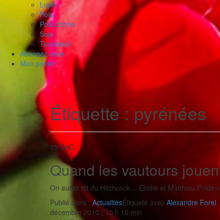
Lupin
Pois
Pois chiche
Soja
Tournesol
Abonnez-vous
Mon panier
Étiquette :
pyrénées
15
DéC
Quand les vautours jouen
On aurait dit du Hitchcock… Élodie et Matthieu Poidev
Publié dans :
Actualités
Étiqueté avec
Alexandre Forel
,
décembre 2010 | 10 h 16 min