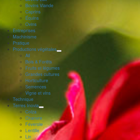
enfant
Bovins Viande
Caprins
Équins
Ovins
Entreprises
Machinisme
Pratique
Productions végétales
déplier
Ail
le
Bois & Forêts
menu
Fruits et légumes
enfant
Grandes cultures
Horticulture
Semences
Vigne et vins
Technique
Terres Inovia
déplier
Colza
le
Chanvre
menu
Féverole
enfant
Lentille
Lin