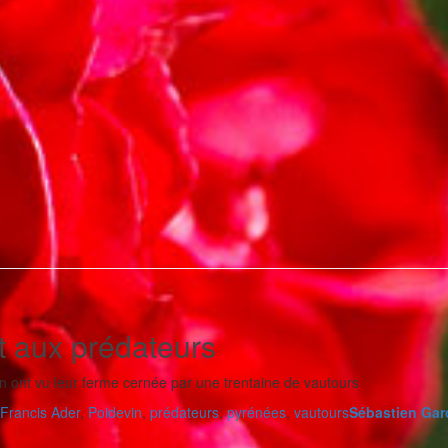
t aux prédateurs
in ont vu leur ferme cernée par une trentaine de vautours
Francis Ader
,
Poidevin
,
prédateurs
,
pyrénées
,
vautours
Sébastien Gar