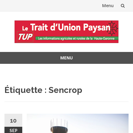
Menu
Aller
au
contenu
MENU
Aller
au
contenu
Étiquette :
Sencrop
10
SEP