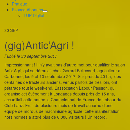
Pratique
Espace Abonnés
déplier
TUP Digital
le
menu
30
SEP
enfant
(gig)Antic’Agri !
Publié le 30 septembre 2017
Impressionnant ! Il n’y avait pas d’autre mot pour qualifier le salon
Antic’Agri, qui se déroulait chez Gérard Bellecourt, agriculteur à
Carbonne, les 9 et 10 septembre 2017. Sur près de 40 ha, des
centaines de tracteurs anciens, venus parfois de très loin, ont
pétaradé tout le week-end. L’association Labour Passion, qui
organise cet évènement à Longages depuis près de 15 ans,
accueillait cette année le Championnat de France de Labour du
Club Lanz. Fruit de plusieurs mois de travail acharné d’une
équipe de mordus de machinisme agricole, cette manifestation
hors normes a attiré plus de 6.000 visiteurs ! Un record.