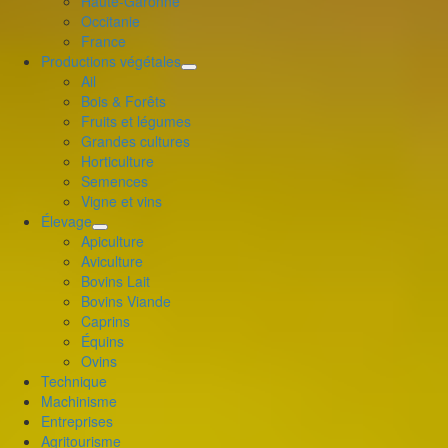
Haute-Garonne
le
Occitanie
menu
France
enfant
Productions végétales
déplier
Ail
le
Bois & Forêts
menu
Fruits et légumes
enfant
Grandes cultures
Horticulture
Semences
Vigne et vins
Élevage
déplier
Apiculture
le
Aviculture
menu
Bovins Lait
enfant
Bovins Viande
Caprins
Équins
Ovins
Technique
Machinisme
Entreprises
Agritourisme