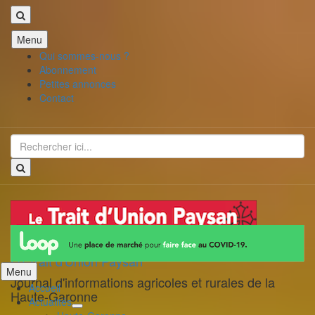
Aller
Menu
au
Qui sommes-nous ?
contenu
Abonnement
Petites annonces
Contact
Recherche
pour
:
Le Trait d'Union Paysan
Aller
Menu
Journal d'informations agricoles et rurales de la
au
Accueil
Haute-Garonne
contenu
Actualités
déplier