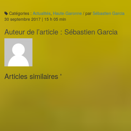
Catégories :
Actualités
,
Haute-Garonne
/
par
Sébastien Garcia
30 septembre 2017 | 15 h 05 min
Auteur de l’article :
Sébastien Garcia
Articles similaires '