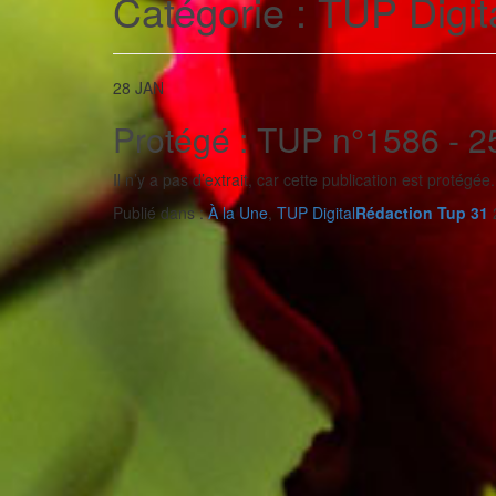
Catégorie :
TUP Digit
28
JAN
Protégé : TUP n°1586 - 2
Il n’y a pas d’extrait, car cette publication est protégée.
Publié dans :
À la Une
,
TUP Digital
Rédaction Tup 31