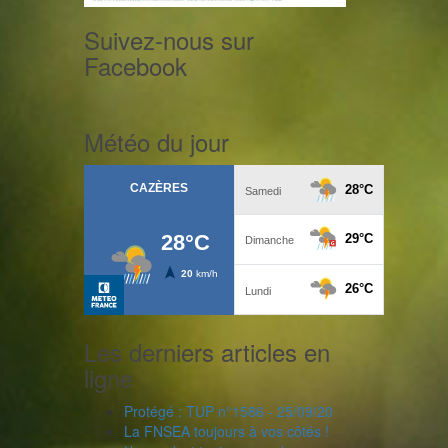
Suivez-nous sur
Facebook
Météo du jour
Les derniers articles en
ligne
Protégé : TUP n°1586 - 25/09/20
La FNSEA toujours à vos côtés !