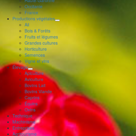
Haute-Garonne
le
Occitanie
menu
France
enfant
Productions végétales
déplier
Ail
le
Bois & Forêts
menu
Fruits et légumes
enfant
Grandes cultures
Horticulture
Semences
Vigne et vins
Élevage
déplier
Apiculture
le
Aviculture
menu
Bovins Lait
enfant
Bovins Viande
Caprins
Équins
Ovins
Technique
Machinisme
Entreprises
Agritourisme