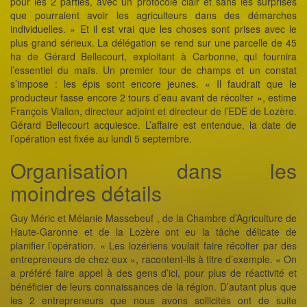
pour les 2 parties, avec un protocole clair et sans les surprises
que pourraient avoir les agriculteurs dans des démarches
individuelles. » Et il est vrai que les choses sont prises avec le
plus grand sérieux. La délégation se rend sur une parcelle de 45
ha de Gérard Bellecourt, exploitant à Carbonne, qui fournira
l’essentiel du maïs. Un premier tour de champs et un constat
s’impose : les épis sont encore jeunes. « Il faudrait que le
producteur fasse encore 2 tours d’eau avant de récolter », estime
François Viallon, directeur adjoint et directeur de l’EDE de Lozère.
Gérard Bellecourt acquiesce. L’affaire est entendue, la date de
l’opération est fixée au lundi 5 septembre.
Organisation dans les
moindres détails
Guy Méric et Mélanie Massebeuf , de la Chambre d’Agriculture de
Haute-Garonne et de la Lozère ont eu la tâche délicate de
planifier l’opération. « Les lozériens voulait faire récolter par des
entrepreneurs de chez eux », racontent-ils à titre d’exemple. « On
a préféré faire appel à des gens d’ici, pour plus de réactivité et
bénéficier de leurs connaissances de la région. D’autant plus que
les 2 entrepreneurs que nous avons sollicités ont de suite