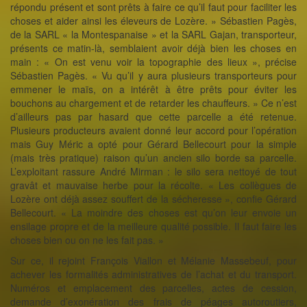
répondu présent et sont prêts à faire ce qu’il faut pour faciliter les
choses et aider ainsi les éleveurs de Lozère. » Sébastien Pagès,
de la SARL « la Montespanaise » et la SARL Gajan, transporteur,
présents ce matin-là, semblaient avoir déjà bien les choses en
main : « On est venu voir la topographie des lieux », précise
Sébastien Pagès. « Vu qu’il y aura plusieurs transporteurs pour
emmener le maïs, on a intérêt à être prêts pour éviter les
bouchons au chargement et de retarder les chauffeurs. » Ce n’est
d’ailleurs pas par hasard que cette parcelle a été retenue.
Plusieurs producteurs avaient donné leur accord pour l’opération
mais Guy Méric a opté pour Gérard Bellecourt pour la simple
(mais très pratique) raison qu’un ancien silo borde sa parcelle.
L’exploitant rassure André Mirman : le silo sera nettoyé de tout
gravât et mauvaise herbe pour la récolte. « Les collègues de
Lozère ont déjà assez souffert de la sécheresse », confie Gérard
Bellecourt. « La moindre des choses est qu’on leur envoie un
ensilage propre et de la meilleure qualité possible. Il faut faire les
choses bien ou on ne les fait pas. »
Sur ce, il rejoint François Viallon et Mélanie Massebeuf, pour
achever les formalités administratives de l’achat et du transport.
Numéros et emplacement des parcelles, actes de cession,
demande d’exonération des frais de péages autoroutiers,