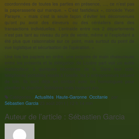
coordonnées de toutes les parties en présence, …, ce n’est pas
la paperasserie qui manque. « C’est fastidieux », concède Yvon
Parayre, « mais c’est la seule façon d’éviter les déconvenues
qu’ont pu avoir des éleveurs ou des céréaliers dans des
transactions individuelles. L’entraide entre nos 2 départements
n’est pas tant au niveau du prix de vente, même si l’exploitant a
été plus que raisonnable sur ce point, mais surtout du point de
vue logistique et sécurisation de l’opération. »
Une fois les papiers en ordre, une poignée de main chaleureuse
entre les présents et la délégation de Lozère part voir un autre
maïsiculteur, à quelques kilomètres de là. Dans leur coin,
téléphones portables vissés à l’oreille, les 2 entrepreneurs saluent
de loin. Ils sont déjà en contact avec les homologues pour
planifier le chantier. Solidaires mais toujours pro…
Catégories :
Actualités
,
Haute-Garonne
,
Occitanie
/
par
Sébastien Garcia
23 août 2011 | 12 h 14 min
Auteur de l’article :
Sébastien Garcia