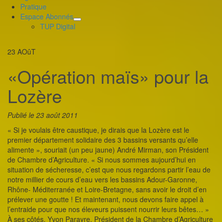
Pratique
Espace Abonnés
déplier
TUP Digital
le
menu
23
AOûT
enfant
«Opération maïs» pour la
Lozère
Publié le 23 août 2011
« Si je voulais être caustique, je dirais que la Lozère est le
premier département solidaire des 3 bassins versants qu’elle
alimente », souriait (un peu jaune) André Mirman, son Président
de Chambre d’Agriculture. « Si nous sommes aujourd’hui en
situation de sécheresse, c’est que nous regardons partir l’eau de
notre millier de cours d’eau vers les bassins Adour-Garonne,
Rhône- Méditerranée et Loire-Bretagne, sans avoir le droit d’en
prélever une goutte ! Et maintenant, nous devons faire appel à
l’entraide pour que nos éleveurs puissent nourrir leurs bêtes… »
À ses côtés, Yvon Parayre, Président de la Chambre d’Agriculture