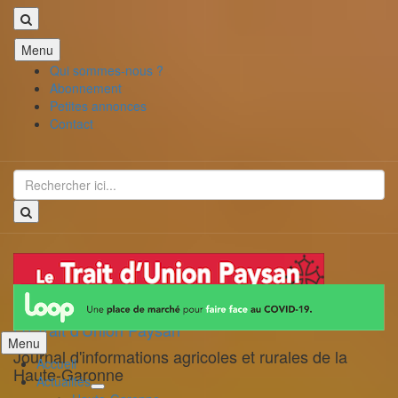
Aller
Menu
au
Qui sommes-nous ?
contenu
Abonnement
Petites annonces
Contact
Recherche
pour
:
Le Trait d'Union Paysan
Aller
Menu
Journal d'informations agricoles et rurales de la
au
Accueil
Haute-Garonne
contenu
Actualités
déplier