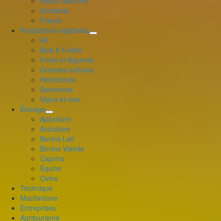
Haute-Garonne
le
Occitanie
menu
France
enfant
Productions végétales
déplier
Ail
le
Bois & Forêts
menu
Fruits et légumes
enfant
Grandes cultures
Horticulture
Semences
Vigne et vins
Élevage
déplier
Apiculture
le
Aviculture
menu
Bovins Lait
enfant
Bovins Viande
Caprins
Équins
Ovins
Technique
Machinisme
Entreprises
Agritourisme