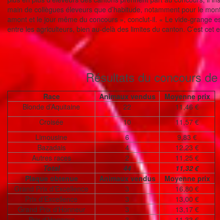
main de collègues éleveurs que d’habitude, notamment pour le monta
amont et le jour même du concours », conclut-il. « Le vide-grange es
entre les agriculteurs, bien au-delà des limites du canton. C’est cet
Résultats du concours d
Race
Animaux vendus
Moyenne prix
Blonde d’Aquitaine
22
11,46 €
Croisée
10
11,57 €
Limousine
6
9,83 €
Bazadais
4
12,23 €
Autres races
2
11,25 €
Total
44
11,32 €
Plaque obtenue
Animaux vendus
Moyenne prix
Grand Prix d’Excellence
3
16,80 €
Prix d’Excellence
3
13,00 €
Grand Prix d’Honneur
3
13,17 €
Prix d’Honneur
3
11,33 €