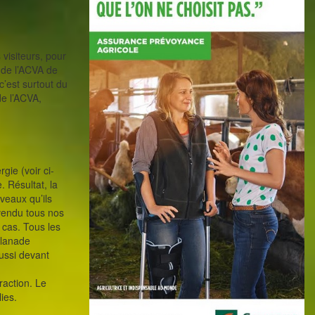
 visiteurs, pour
t de l’ACVA de
c’est surtout du
de l’ACVA,
gie (voir ci-
. Résultat, la
 veaux qu’ils
vendu tous nos
cas. Tous les
planade
ussi devant
raction. Le
ies.