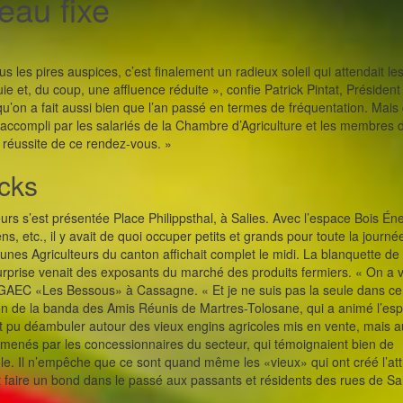
beau fixe
 les pires auspices, c’est finalement un radieux soleil qui attendait les
uie et, du coup, une affluence réduite », confie Patrick Pintat, Présiden
qu’on a fait aussi bien que l’an passé en termes de fréquentation. Mais 
 accompli par les salariés de la Chambre d’Agriculture et les membres 
 réussite de ce rendez-vous. »
ocks
rs s’est présentée Place Philippsthal, à Salies. Avec l’espace Bois Éner
, etc., il y avait de quoi occuper petits et grands pour toute la journée
eunes Agriculteurs du canton affichait complet le midi. La blanquette de
rprise venait des exposants du marché des produits fermiers. « On a 
GAEC «Les Bessous» à Cassagne. « Et je ne suis pas la seule dans ce 
 son de la banda des Amis Réunis de Martres-Tolosane, qui a animé l’es
nt pu déambuler autour des vieux engins agricoles mis en vente, mais a
s amenés par les concessionnaires du secteur, qui témoignaient bien de
le. Il n’empêche que ce sont quand même les «vieux» qui ont créé l’att
it faire un bond dans le passé aux passants et résidents des rues de Sal