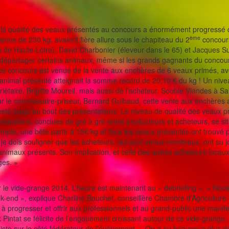
mé : la qualité des veaux présentés au concours a énormément progressé 
ème
yenne de 230 kg, avaient fière allure sous le chapiteau du 2
concour
n de Haute-Loire), David Charbonier (éleveur dans le 65) et Jacques 
 à départager certains animaux, même si les grands gagnants du concour
 ce concours est venue de la vente aux enchères de 6 veaux primés, av
animal présenté atteignait la somme record de 20,10 € du kg ! Un nive
riétaire, Brigitte Moureil, mais aussi de l’acheteur, Soubie Viandes à S
le commissaire-priseur, Bernard Guibaud, cette vente aux enchères a 
esté jusqu’au bout des présentations. Le niveau de qualité des veaux p
s transactions, conclues de gré à gré entre producteurs et acheteurs, se si
mple, une bête partir à 15€/kg et tous les veaux présentés ont trouvé 
, je dois souligner que les acheteurs, qui sont venus nombreux, ont su jo
 animaux présents. Son implication, et celle des autres acheteurs locaux
ges. »
ur le vide-grange 2014. L’heure est maintenant au « debriefing ». « Nous
ek-end », explique Charline Bouchet, conseillère Chambre d’Agriculture 
à progresser et offrir aux professionnels et au grand-public une manife
k Pintat se félicite de l’engouement croissant autour de ce vide-grange.
nsiste sur le côté fédérateur de l’évènement. « On a eu beaucoup plus 