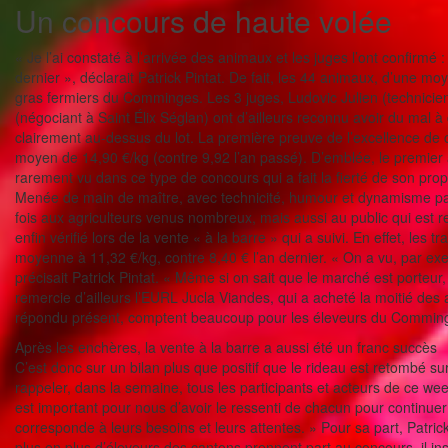
Un concours de haute volée
« Je l’ai constaté à l’arrivée des animaux et les juges l’ont confir
dernier », déclarait Patrick Pintat. De fait, les 44 animaux, d’une mo
gras fermiers du Comminges. Les 3 juges, Ludovic Julien (technicie
(négociant à Saint Élix Séglan) ont d’ailleurs reconnu avoir du mal
clairement au-dessus du lot. La première preuve de l’excellence de
moyen de 14,90 €/kg (contre 9,92 l’an passé). D’emblée, le premier 
rarement vu dans ce type de concours qui a fait la fierté de son prop
Menée de main de maître, avec technicité, humour et dynamisme par 
fois aux agriculteurs venus nombreux, mais aussi au public qui est r
enfin vérifié lors de la vente « à la barre » qui a suivi. En effet, le
moyenne à 11,32 €/kg, contre 8,40 € l’an dernier. « On a vu, par exe
précisait Patrick Pintat. « Même si on sait que le marché est porteur
remercie d’ailleurs l’EURL Jucla Viandes, qui a acheté la moitié des
répondu présent, comptent beaucoup pour les éleveurs du Commin
Après les enchères, la vente à la barre a aussi été un franc succès
C’est donc sur un bilan plus que positif que le rideau est retombé s
rappeler, dans la semaine, tous les participants et acteurs de ce we
est important pour nous d’avoir le ressenti de chacun pour continuer 
corresponde à leurs besoins et leurs attentes. » Pour sa part, Patric
plus en plus d’éleveurs des cantons prennent part au concours, il i