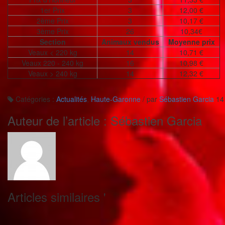
1er Prix
3
12,00 €
2ème Prix
3
10,17 €
3ème Prix
26
10,34€
Section
Animaux vendus
Moyenne prix
Veaux < 220 kg
14
10,71 €
Veaux 220 - 240 kg
16
10,98 €
Veaux > 240 kg
14
12,32 €
Catégories :
Actualités
,
Haute-Garonne
/
par
Sébastien Garcia
14
Auteur de l’article :
Sébastien Garcia
Articles similaires '