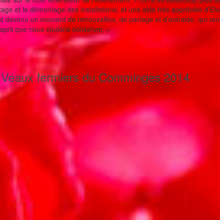
ge et le démontage des installations, et une aide très appréciée d’Elv
t devenu un moment de retrouvailles, de partage et d’entraide, qui renf
 esprit que nous voulons conserver. »
e Veaux fermiers du Comminges 2014