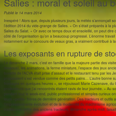
Salies : moral et soleil au 
Publié le 14 mars 2014
Inespéré ! Alors que, depuis plusieurs jours, la météo s’annonçait sous
l’édition 2014 du vide-grange de Salies. « On s’était préparés à la pl
Salies du Salat. « Or avec ce temps doux et ensoleillé, on peut dire 
côté de l’organisation qu’on a beaucoup progressé. L’énorme travail
notamment sur le concours de veaux gras, a vraiment contribué à la
Les exposants en rupture de st
Le dimanche 2 mars, c’est en famille que la majeure partie des visiteu
dessous), les animations, la ferme miniature, l’espace des jeux anciens
buvette de l’ACVA était prise d’assaut et le restaurant tenu par les J
proposaient s’est vendue comme des petits pains… L’autre bonne su
fromages en quelques heures », se réjouissait Marie Cazenave, du 
producteurs que j’ai rencontrés étaient ravis de leur journée. » Au
pendant tout le week-end, public professionnel et simples curieux o
leurs «petits» frères de dernière génération. Des tracteurs et outil
l’impressionnante évolution et de la modernité du machinisme agrico
traditionnel défilé des anciens tracteurs, dimanche après-midi, faisa