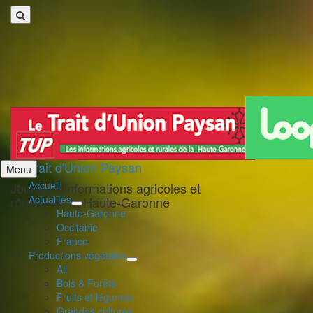
:
Le Trait d'Union Paysan
Aller
Menu
au
Accueil
Journal d'informations agricoles et
contenu
Actualités
rurales de la Haute-Garonne
déplier
Haute-Garonne
le
Occitanie
menu
France
enfant
Productions végétales
déplier
Ail
le
Bois & Forêts
menu
Fruits et légumes
enfant
Grandes cultures