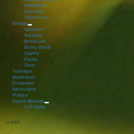
Horticulture
Semences
Vigne et vins
Élevage
déplier
Apiculture
le
Aviculture
menu
Bovins Lait
enfant
Bovins Viande
Caprins
Équins
Ovins
Technique
Machinisme
Entreprises
Agritourisme
Pratique
Espace Abonnés
déplier
TUP Digital
le
menu
14
MAR
enfant