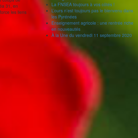
La FNSEA toujours à vos côtés !
éa 31, en
L’ours n’est toujours pas le bienvenu dans
orce les liens
les Pyrénées
Enseignement agricole : une rentrée riche
en nouveautés
À la Une du vendredi 11 septembre 2020