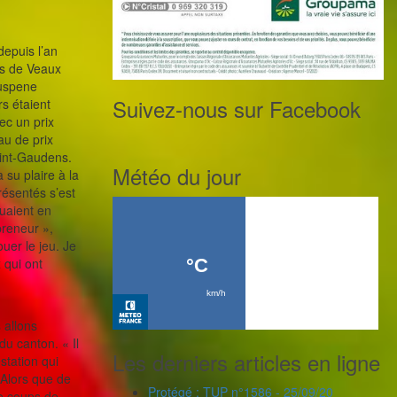
depuis l’an
s de Veaux
Suspene
Suivez-nous sur Facebook
s étaient
ec un prix
au de prix
aint-Gaudens.
Météo du jour
su plaire à la
résentés s’est
tuaient en
preneur »,
uer le jeu. Je
 qui ont
 allons
du canton. « Il
Les derniers articles en ligne
station qui
 Alors que de
Protégé : TUP n°1586 - 25/09/20
de coups de