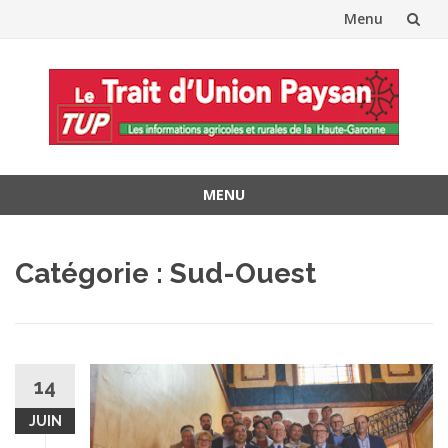
Menu
Aller
au
contenu
MENU
Aller
au
Catégorie :
Sud-Ouest
contenu
14
JUIN