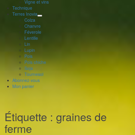
Vigne et vins
Technique
Terres Inovia
déplier
Colza
le
Chanvre
menu
Féverole
enfant
Lentille
Lin
Lupin
Pois
Pois chiche
Soja
Tournesol
Abonnez-vous
Mon panier
Étiquette :
graines de
ferme