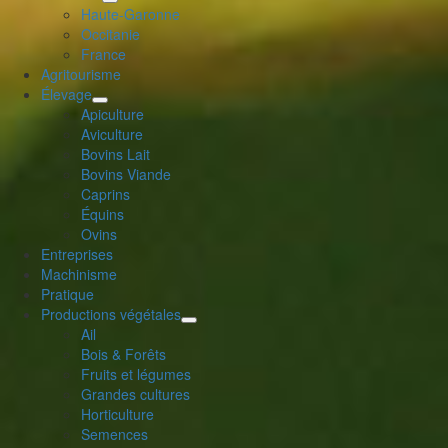
déplier
Haute-Garonne
le
Occitanie
menu
France
enfant
Agritourisme
Élevage
déplier
Apiculture
le
Aviculture
menu
Bovins Lait
enfant
Bovins Viande
Caprins
Équins
Ovins
Entreprises
Machinisme
Pratique
Productions végétales
déplier
Ail
le
Bois & Forêts
menu
Fruits et légumes
enfant
Grandes cultures
Horticulture
Semences