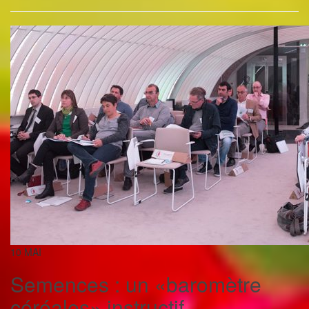
10
MAI
Semences : un «baromètre
céréales» instructif