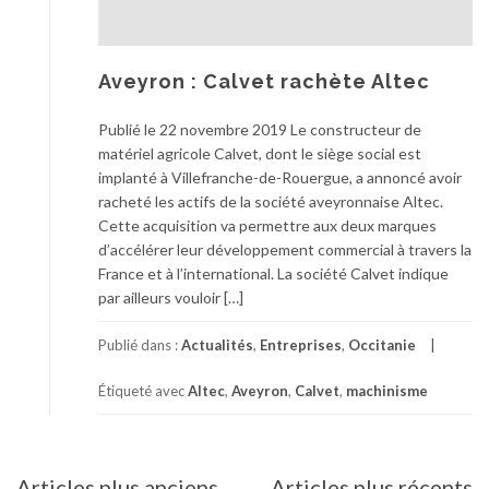
Aveyron : Calvet rachète Altec
Publié le 22 novembre 2019 Le constructeur de
matériel agricole Calvet, dont le siège social est
implanté à Villefranche-de-Rouergue, a annoncé avoir
racheté les actifs de la société aveyronnaise Altec.
Cette acquisition va permettre aux deux marques
d’accélérer leur développement commercial à travers la
France et à l’international. La société Calvet indique
par ailleurs vouloir […]
Publié dans :
Actualités
,
Entreprises
,
Occitanie
Étiqueté avec
Altec
,
Aveyron
,
Calvet
,
machinisme
Navigation
Articles plus anciens
Articles plus récents