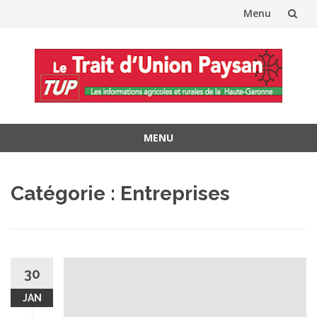
Menu
Aller
au
contenu
MENU
Aller
au
Catégorie :
Entreprises
contenu
30
JAN