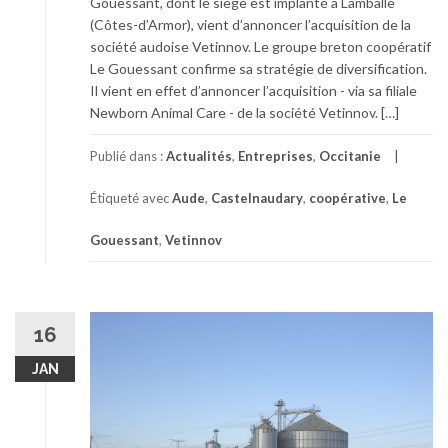
Gouessant, dont le siège est implanté à Lamballe
(Côtes-d’Armor), vient d’annoncer l’acquisition de la
société audoise Vetinnov. Le groupe breton coopératif
Le Gouessant confirme sa stratégie de diversification.
Il vient en effet d’annoncer l’acquisition - via sa filiale
Newborn Animal Care - de la société Vetinnov. […]
Publié dans :
Actualités
,
Entreprises
,
Occitanie
Étiqueté avec
Aude
,
Castelnaudary
,
coopérative
,
Le
Gouessant
,
Vetinnov
16
JAN