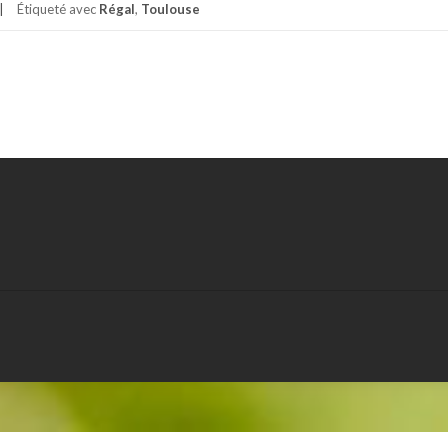
Étiqueté avec
Régal
,
Toulouse