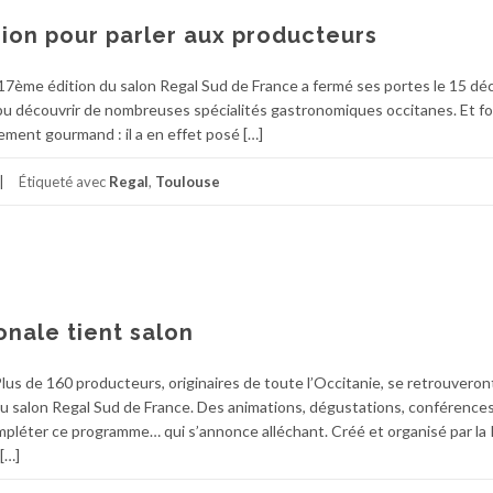
sion pour parler aux producteurs
17ème édition du salon Regal Sud de France a fermé ses portes le 15 d
ont pu découvrir de nombreuses spécialités gastronomiques occitanes. Et f
lement gourmand : il a en effet posé […]
Étiqueté avec
Regal
,
Toulouse
onale tient salon
s de 160 producteurs, originaires de toute l’Occitanie, se retrouveron
du salon Regal Sud de France. Des animations, dégustations, conférence
mpléter ce programme… qui s’annonce alléchant. Créé et organisé par la
[…]