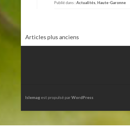
Publié dans :
Actualités
,
Haute-Garonne
Navigation
Articles plus anciens
des
articles
Islemag
est propulsé par
WordPress