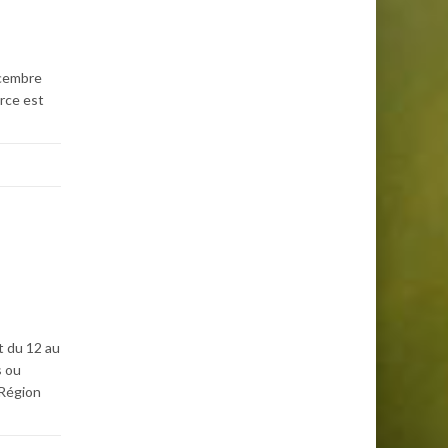
écembre
orce est
t du 12 au
s ou
 Région