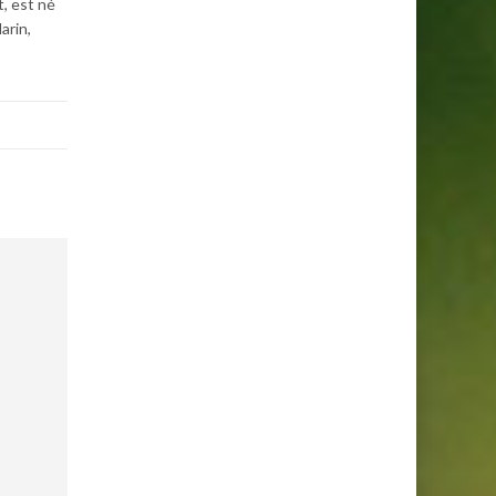
t, est né
arin,