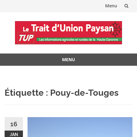
Menu
Aller
au
contenu
MENU
Aller
au
contenu
Étiquette :
Pouy-de-Touges
16
JAN