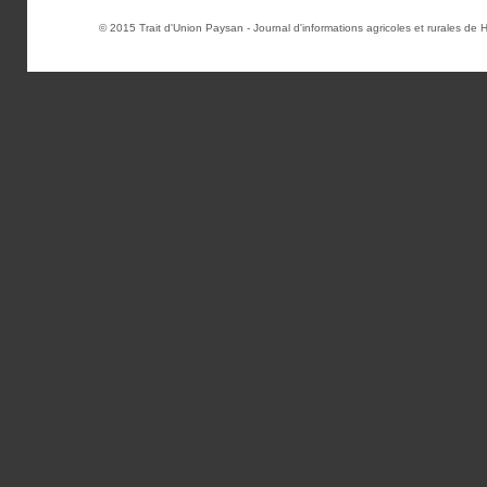
© 2015
Trait d'Union Paysan
- Journal d'informations agricoles et rurales d