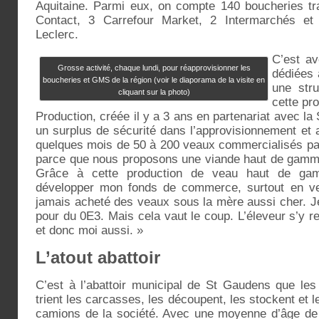
Aquitaine. Parmi eux, on compte 140 boucheries tra
Contact, 3 Carrefour Market, 2 Intermarchés et
Leclerc.
C’est a
Grosse activité, chaque lundi, pour réapprovisionner les
dédiées 
boucheries et GMS de la région (voir le diaporama de la visite en
une str
cliquant sur la photo)
cette pr
Production, créée il y a 3 ans en partenariat avec la
un surplus de sécurité dans l’approvisionnement et 
quelques mois de 50 à 200 veaux commercialisés p
parce que nous proposons une viande haut de gamme
Grâce à cette production de veau haut de ga
développer mon fonds de commerce, surtout en ve
jamais acheté des veaux sous la mère aussi cher. J
pour du 0E3. Mais cela vaut le coup. L’éleveur s’y re
et donc moi aussi. »
L’atout abattoir
C’est à l’abattoir municipal de St Gaudens que le
trient les carcasses, les découpent, les stockent et l
camions de la société. Avec une moyenne d’âge de 