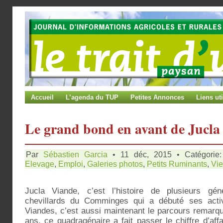
Accueil
L’agenda du TUP
Petites Annonces
Liens uti
Le grand bond en avant de Jucla
Par
Sébastien Garcia
• 11 déc, 2015 • Catégorie
Elevage
,
Emploi
,
Galeries photos
,
Petits Ruminants
,
Vie
Jucla Viande, c’est l’histoire de plusieurs gén
chevillards du Comminges qui a débuté ses acti
Viandes, c’est aussi maintenant le parcours remarq
ans, ce quadragénaire a fait passer le chiffre d’af