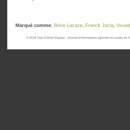
Marqué comme:
Brice Lacaze
,
Franck Jucla
,
Vivad
© 2016
Trait d'Union Paysan
- Journal d'informations agricoles et rurales d