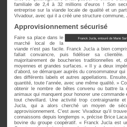
familiale de 2,4 à 32 millions d’euros ! Son se
entreprise sur la viande locale de qualité et un par
Vivadour, avec qui il a créé une structure commune,
Approvisionnement sécurisé
Faire sa place dans le
Franck Jucla, entouré de Marie Sar
marché local de la
viande n’est pas facile. Franck Jucla a bien compris
fallait convaincre, puis fidéliser sa clientèl
majoritairement de boucheries traditionnelles et,
moyennes et grandes surfaces. « Il y a deux impérat
d’abord, se démarquer auprès du consommateur qui 
des différents labels et autres appellations. Ensuite
quantité, toute l’année, avec une même qualité. » Co
obtenir le nombre de bêtes convenu ou battre la 
animaux qui manquent pour honorer une commande es
tout chevillard. Une activité trop contraignante 
Jucla, qui a alors cherché un moyen de sécu
approvisionnement. C’est avec Vivadour qu’il trouve
connaissons depuis longtemps », précise Brice Lacaz
bovine du groupe coopératif. « Franck Jucla est u