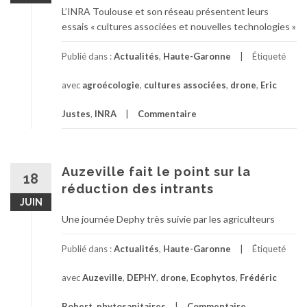
L’INRA Toulouse et son réseau présentent leurs
essais « cultures associées et nouvelles technologies »
Publié dans :
Actualités
,
Haute-Garonne
Étiqueté
avec
agroécologie
,
cultures associées
,
drone
,
Eric
Justes
,
INRA
Commentaire
Auzeville fait le point sur la
18
réduction des intrants
JUIN
Une journée Dephy très suivie par les agriculteurs
Publié dans :
Actualités
,
Haute-Garonne
Étiqueté
avec
Auzeville
,
DEPHY
,
drone
,
Ecophytos
,
Frédéric
Robert
,
phytosanitaires
Commentaire