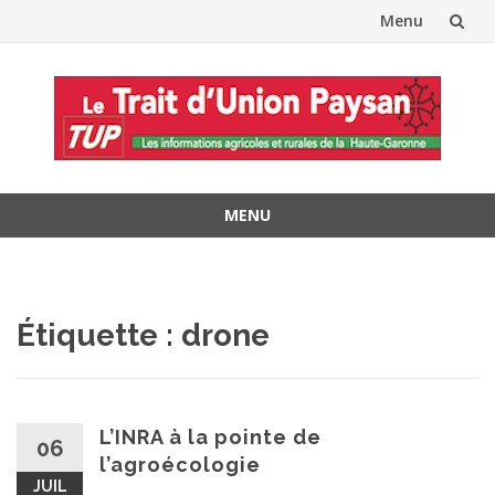
Menu
Aller
au
contenu
MENU
Aller
au
contenu
Étiquette :
drone
L’INRA à la pointe de
06
l’agroécologie
JUIL