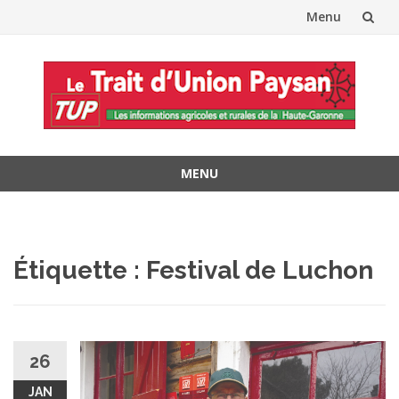
Menu
Aller
au
contenu
MENU
Aller
au
contenu
Étiquette :
Festival de Luchon
26
JAN