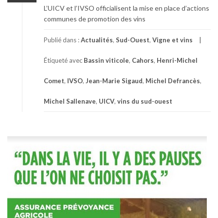
L’UICV et l’IVSO officialisent la mise en place d’actions
communes de promotion des vins
Publié dans :
Actualités
,
Sud-Ouest
,
Vigne et vins
Étiqueté avec
Bassin viticole
,
Cahors
,
Henri-Michel
Comet
,
IVSO
,
Jean-Marie Sigaud
,
Michel Defrancès
,
Michel Sallenave
,
UICV
,
vins du sud-ouest