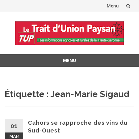
Menu
Aller
au
contenu
MENU
Aller
au
contenu
Étiquette :
Jean-Marie Sigaud
Cahors se rapproche des vins du
01
Sud-Ouest
MAR